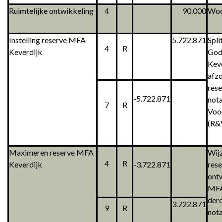
Ruimtelijke ontwikkeling
4
90.000
Woo
Instelling reserve MFA
5.722.871
Spli
4
R
Keverdijk
God
Keve
afzo
res
-5.722.871
nota
7
R
Voo
(R&
Maximeren reserve MFA
Wijz
4
R
Keverdijk
-3.722.871
rese
ont
MFA
der
3.722.871
9
R
not