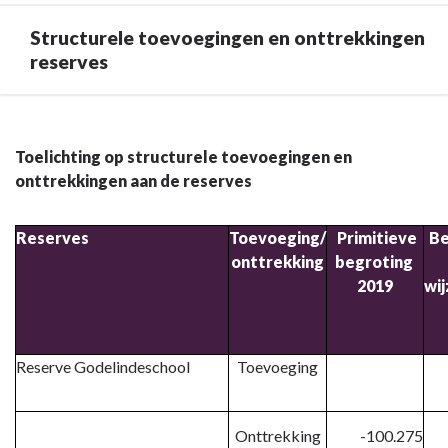
Structurele toevoegingen en onttrekkingen
reserves
Terug
naar
Toelichting op structurele toevoegingen en
navigatie
onttrekkingen aan de reserves
-
Toelichting
Reserves
Toevoeging/
Primitieve
Be
op
onttrekking
begroting
overzicht
2019
wij
van
baten
en
lasten
Reserve Godelindeschool
Toevoeging
-
Structurele
toevoegingen
Onttrekking
-100.275