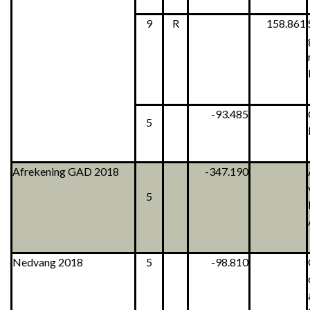
9
R
158.861
-93.485
5
Afrekening GAD 2018
-347.190
5
Nedvang 2018
5
-98.810