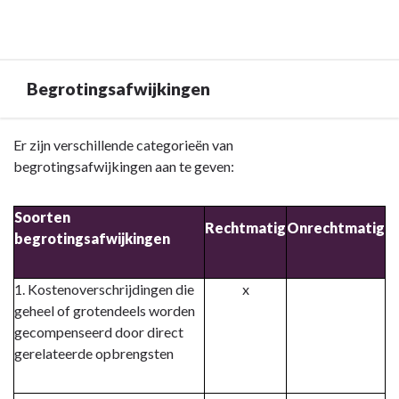
Begrotingsafwijkingen
Terug
Er zijn verschillende categorieën van
naar
begrotingsafwijkingen aan te geven:
navigatie
-
Soorten
Rechtmatig
Onrechtmatig
Toelichting
begrotingsafwijkingen
op
overzicht
1. Kostenoverschrijdingen die
x
van
geheel of grotendeels worden
baten
gecompenseerd door direct
en
gerelateerde opbrengsten
lasten
-