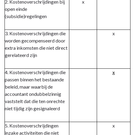
Begrotingsafwijkingen
2. Kostenoverschrijdingen bij
x
open einde
(subsidie)regelingen
3. Kostenoverschrijdingen die
x
worden gecompenseerd door
extra inkomsten die niet direct
gerelateerd zijn
4. Kostenoverschrijdingen die
x
passen binnen het bestaande
beleid, maar waarbij de
accountant ondubbelzinnig
vaststelt dat die ten onrechte
niet tijdig zijn gesignaleerd
5. Kostenoverschrijdingen
x
inzake activiteiten die niet