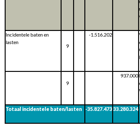
Incidentele baten en
-1.516.202
lasten
9
937.000
9
Totaal incidentele baten/lasten
-35.827.473
33.280.324