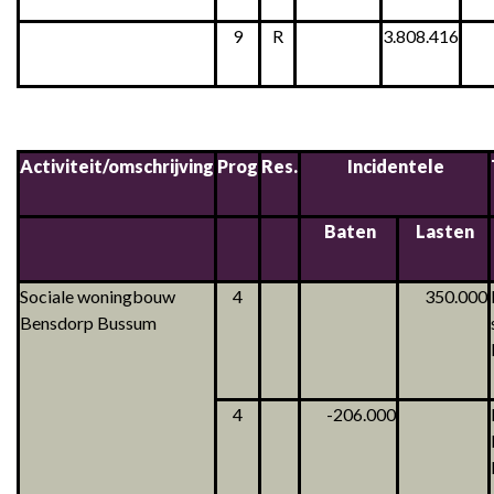
9
R
3.808.416
Activiteit/omschrijving
Prog
Res.
Incidentele
Baten
Lasten
Sociale woningbouw
4
350.000
Bensdorp Bussum
4
-206.000