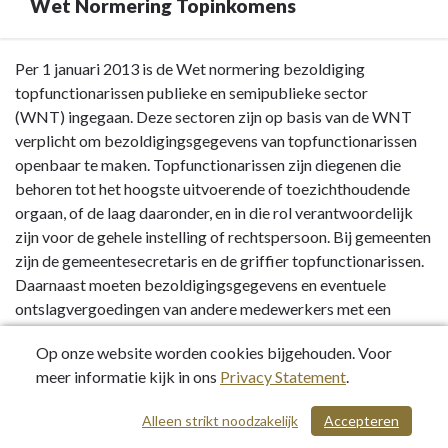
Wet Normering Topinkomens
Terug
Per 1 januari 2013 is de Wet normering bezoldiging
naar
topfunctionarissen publieke en semipublieke sector
navigatie
(WNT) ingegaan. Deze sectoren zijn op basis van de WNT
-
verplicht om bezoldigingsgegevens van topfunctionarissen
Toelichting
openbaar te maken. Topfunctionarissen zijn diegenen die
op
behoren tot het hoogste uitvoerende of toezichthoudende
overzicht
orgaan, of de laag daaronder, en in die rol verantwoordelijk
van
zijn voor de gehele instelling of rechtspersoon. Bij gemeenten
baten
zijn de gemeentesecretaris en de griffier topfunctionarissen.
en
Daarnaast moeten bezoldigingsgegevens en eventuele
lasten
ontslagvergoedingen van andere medewerkers met een
-
dienstbetrekking worden vermeld zodra zij hoger zijn dan het
Op onze website worden cookies bijgehouden. Voor
Wet
bezoldigingsmaximum.
meer informatie kijk in ons
Privacy Statement
.
Normering
Topinkomens
Dit geldt ook voor topfunctionarissen zonder
Alleen strikt noodzakelijk
Accepteren
/ 325
dienstbetrekking. In dat geval wordt wel rekening gehouden