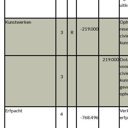
uitk
Kunstwerken
Oph
-219.000
res
3
R
civi
kun
219.000
Dota
voo
civi
3
kun
gev
ophe
Erfpacht
Ver
4
-768.496
erf