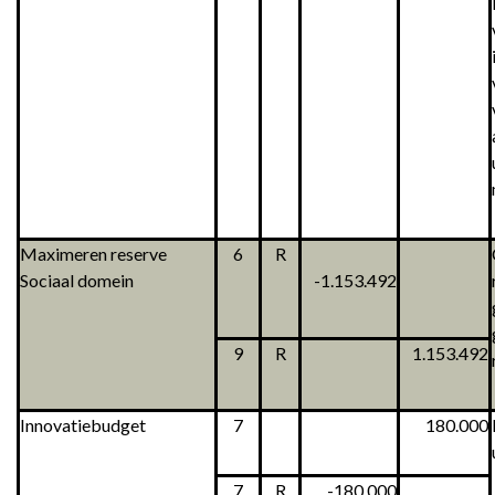
Maximeren reserve
6
R
Sociaal domein
-1.153.492
9
R
1.153.492
Innovatiebudget
7
180.000
7
R
-180.000