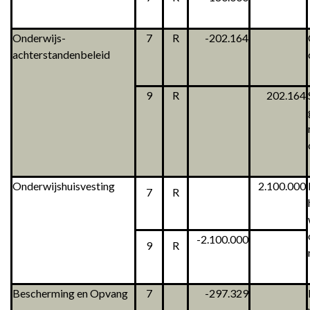
Onderwijs-
7
R
-202.164
achterstandenbeleid
9
R
202.164
Onderwijshuisvesting
2.100.000
7
R
-2.100.000
9
R
Bescherming en Opvang
7
-297.329