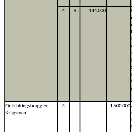
4
R
-144.000
Ontsluitingsbruggen
4
1.600.000
Krijgsman