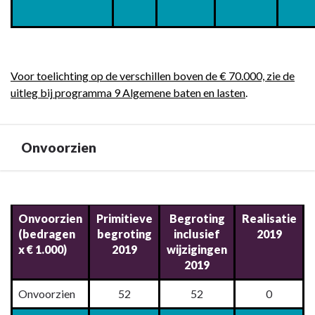
Voor toelichting op de verschillen boven de € 70.000, zie de
uitleg bij programma 9 Algemene baten en lasten
.
Onvoorzien
Terug
naar
Onvoorzien
Primitieve
Begroting
Realisatie
navigatie
(bedragen
begroting
inclusief
2019
-
x € 1.000)
2019
wijzigingen
Toelichting
2019
op
overzicht
Onvoorzien
52
52
0
van