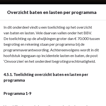
Overzicht baten en lasten per programma
Terug
In dit onderdeel vindt u een toelichting op het overzicht
naar
van baten en lasten. Vele daarvan vallen onder het BBV.
navigatie
De toelichting op de afwijkingen groter dan € 70.000 tussen
-
begroting en rekening staan per programma bij de
Toelichting
programmaverantwoording. Achtereenvolgens wordt in dit
op
hoofdstuk ingegaan op incidentele lasten en baten, de post
overzicht
‘Onvoorzien’ en het onderdeel begrotingsrechtmatigheid.
van
baten
4.5.1.
Toelichting overzicht baten en lasten per
en
programma
lasten
-
Programma 1-9
Overzicht
baten