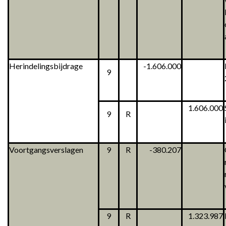
Herindelingsbijdrage
-1.606.000
9
1.606.000
9
R
Voortgangsverslagen
9
R
-380.207
9
R
1.323.987