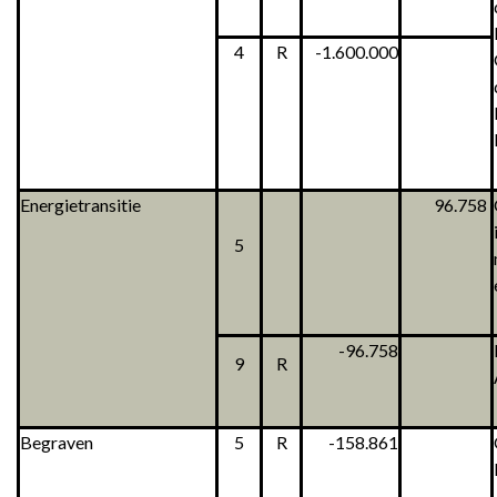
4
R
-1.600.000
Energietransitie
96.758
5
-96.758
9
R
Begraven
5
R
-158.861