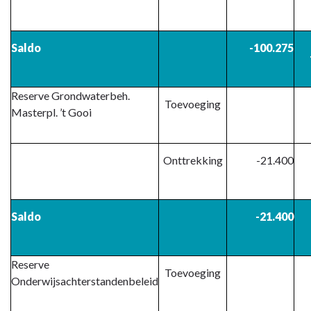
en
onttrekkingen
reserves
Saldo
-100.275
Reserve Grondwaterbeh.
Toevoeging
Masterpl. ’t Gooi
Onttrekking
-21.400
Saldo
-21.400
Reserve
Toevoeging
Onderwijsachterstandenbeleid