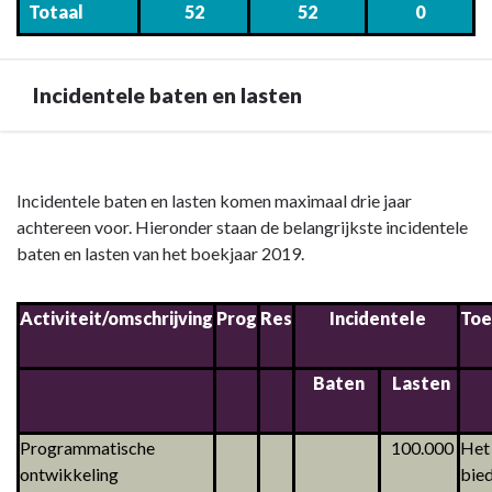
Totaal
52
52
0
baten
en
lasten
Incidentele baten en lasten
-
Onvoorzien
Terug
naar
Incidentele baten en lasten komen maximaal drie jaar
navigatie
achtereen voor. Hieronder staan de belangrijkste incidentele
-
baten en lasten van het boekjaar 2019.
Toelichting
op
Activiteit/omschrijving
Prog
Res
Incidentele
Toe
overzicht
van
baten
Baten
Lasten
en
lasten
Programmatische
100.000
Het 
-
ontwikkeling
bie
Incidentele