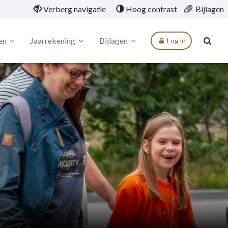
Verberg navigatie
Hoog contrast
Bijlagen
en
Jaarrekening
Bijlagen
Log in