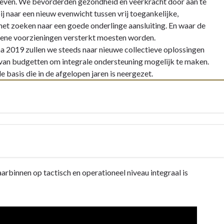
t leven. We bevorderden gezondheid en veerkracht door aan te
j naar een nieuw evenwicht tussen vrij toegankelijke,
het zoeken naar een goede onderlinge aansluiting. En waar de
emene voorzieningen versterkt moesten worden.
 2019 zullen we steeds naar nieuwe collectieve oplossingen
 van budgetten om integrale ondersteuning mogelijk te maken.
basis die in de afgelopen jaren is neergezet.
arbinnen op tactisch en operationeel niveau integraal is