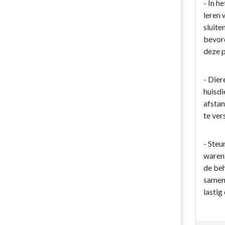
- In h
leren 
sluite
bevord
deze p
- Dier
huisdi
afstan
te ver
- Steu
waren 
de beh
samens
lastig