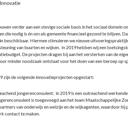
 Innovatie
r
wen verder aan een stevige sociale basis in het sociaal domein om
e
ontwikkeling
en die nodig is én om als gemeente financieel gezond te blijven. 
 beschikbaar. Hiermee stimuleren we nieuwe uitvoeringspraktijke
teuning van buurten en wijken. In 2019 hebben wij een toetsingska
teit
tiebudget. De projecten dragen bij aan het versterken van de eig
or minder noodzaak ontstaat voor het doen van een beroep op spe
9 zijn de volgende innovatieprojecten opgestart:
eachend jongerenconsulent: in 2019 is een outreachend werkende 
r
gerenconsulent is toegevoegd aan het team Maatschappelijke Zorg
artners van onderwijs en welzijn en de wijkagenten, waardoor hij 
rk contact te maken.
e