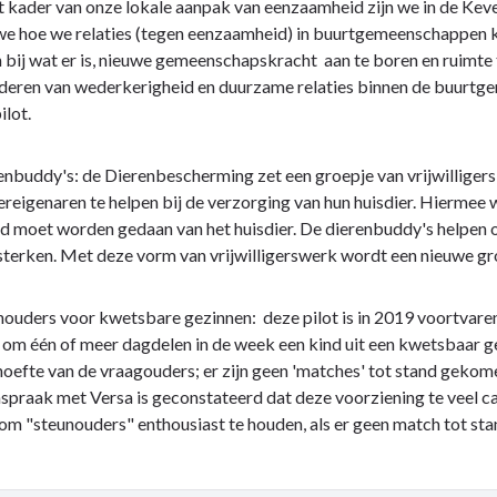
et kader van onze lokale aanpak van eenzaamheid zijn we in de Keve
we hoe we relaties (tegen eenzaamheid) in buurtgemeenschappen k
n bij wat er is, nieuwe gemeenschapskracht aan te boren en ruimte 
eren van wederkerigheid en duurzame relaties binnen de buurtgem
ilot.
enbuddy's: de Dierenbescherming zet een groepje van vrijwilligers
ereigenaren te helpen bij de verzorging van hun huisdier. Hiermee
d moet worden gedaan van het huisdier. De dierenbuddy's helpen o
sterken. Met deze vorm van vrijwilligerswerk wordt een nieuwe g
nouders voor kwetsbare gezinnen: deze pilot is in 2019 voortvarend
om één of meer dagdelen in de week een kind uit een kwetsbaar gez
oefte van de vraagouders; er zijn geen 'matches' tot stand gekom
praak met Versa is geconstateerd dat deze voorziening te veel ca
 om "steunouders" enthousiast te houden, als er geen match tot st