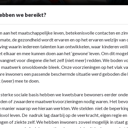
ebben we bereikt?
aan het maatschappelijke leven, betekenisvolle contacten en zinvol
 mate, de gezondheid wordt ervaren
en op het ervaren welzijn van
ing waarin iedereen talenten kan ontwikkelen, waar kinderen veil
t elkaar en mee kunnen doen aan het ‘gewone’ leven. Om dit mogeli
 vangnet voor diegene die het zelf (niet meer) redden. We bode
) maatwerk onvoldoende bleek. Onze voorzieningen op het vlak va
re inwoners een passende beschermde situatie werd geboden die 
 (weer) mee te doen.
 sterke sociale basis hebben we kwetsbare bewoners eerder onde
den of zwaardere maatwerkvoorzieningen nodig waren. Het bevor
e manier waarop we hieraan werkten. We stelden niet de beperking 
svol leven. De nadruk lag daarbij op de veerkracht, eigen regie e
gen of ziekte zelf. We hebben inwoners zoveel mogelijk in staat ge