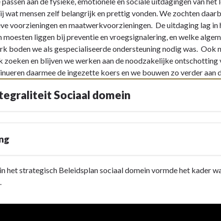
e passen aan de fysieke, emotionele en sociale uitdagingen van he
bij wat mensen zelf belangrijk en prettig vonden. We zochten daarbi
eve voorzieningen en maatwerkvoorzieningen. De uitdaging lag in 
 moesten liggen bij preventie en vroegsignalering, en welke alg
 boden we als gespecialiseerde ondersteuning nodig was. Ook na
jk zoeken en blijven we werken aan de noodzakelijke ontschotting
nueren daarmee de ingezette koers en we bouwen zo verder aan de 
ntegraliteit Sociaal domein
ing
 in het strategisch Beleidsplan sociaal domein vormde het kader wa
.