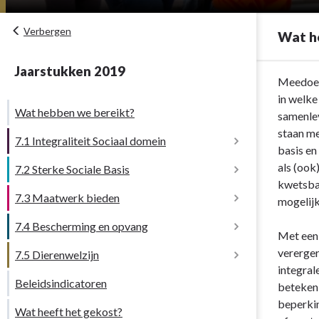
Verbergen
Wat h
Jaarstukken 2019
Terug
Meedoen 
naar
in welke
Wat hebben we bereikt?
navigatie
samenlev
-
staan me
7.1 Integraliteit Sociaal domein
7.
basis en
Programma
als (ook
7.2 Sterke Sociale Basis
Inleiding
Zorg
kwetsba
7.3 Maatwerk bieden
Inleiding
en
mogelijk
Wat hebben we daarvoor gedaan?
Welzijn,
7.4 Bescherming en opvang
Inleiding
Wat hebben we daarvoor gedaan?
Onderwijs
Met een
7.1.1 Beleidsontwikkeling
en
vererger
7.5 Dierenwelzijn
Inleiding
Wat hebben we daarvoor gedaan?
7.2.1 Preventie en Vroeg-signalering
Jeugd
integral
7.2.7 Aanpak knelpunten bij het aantrekken
7.1.2 Innovatie
Beleidsindicatoren
Inleiding
-
betekeni
en behouden van leerkrachten
Wat hebben we daarvoor gedaan?
7.3.1 Toegang
7.2.2 Laagdrempelige voorzieningen
Wat
beperkin
Wat heeft het gekost?