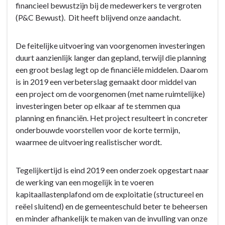
financieel bewustzijn bij de medewerkers te vergroten
Sluitende
-
(P&C Bewust). Dit heeft blijvend onze aandacht.
begroting
9.1
-
Sluitende
Wat
begroting
De feitelijke uitvoering van voorgenomen investeringen
hebben
-
duurt aanzienlijk langer dan gepland, terwijl die planning
we
Wat
een groot beslag legt op de financiële middelen. Daarom
daarvoor
hebben
is in 2019 een verbeterslag gemaakt door middel van
gedaan?
we
een project om de voorgenomen (met name ruimtelijke)
daarvoor
investeringen beter op elkaar af te stemmen qua
gedaan?
planning en financiën. Het project resulteert in concreter
-
onderbouwde voorstellen voor de korte termijn,
9.1.1
waarmee de uitvoering realistischer wordt.
Kritisch
op
Tegelijkertijd is eind 2019 een onderzoek opgestart naar
uitgaven
de werking van een mogelijk in te voeren
en
kapitaallastenplafond om de exploitatie (structureel en
financieel
reëel sluitend) en de gemeenteschuld beter te beheersen
bewust
en minder afhankelijk te maken van de invulling van onze