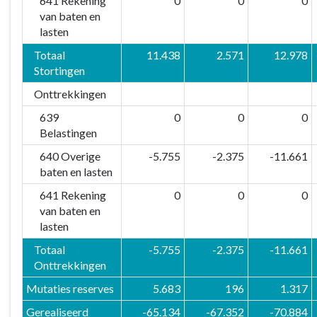
641 Rekening
0
0
0
van baten en
lasten
Totaal
11.438
2.571
12.978
Stortingen
Onttrekkingen
639
0
0
0
Belastingen
640 Overige
-5.755
-2.375
-11.661
baten en lasten
641 Rekening
0
0
0
van baten en
lasten
Totaal
-5.755
-2.375
-11.661
Onttrekkingen
Mutaties reserves
5.683
196
1.317
Gerealiseerd
-65.134
-67.352
-70.884