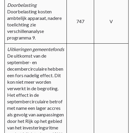
financiële
Doorbelasting
verschillen
Doorbelasting kosten
ambtelijk apparaat, nadere
747
V
toelichting zie
verschillenanalyse
programma 9.
Uitkeringen gemeentefonds
De uitkomst van de
september- en
decembercirculaire hebben
een fors nadelig effect. Dit
kon niet meer worden
verwerkt in de begroting.
Het effect in de
septembercirculaire betrof
met name een lager accres
als gevolg van aanpassingen
door het Rijk op het gebied
van het investeringsritme