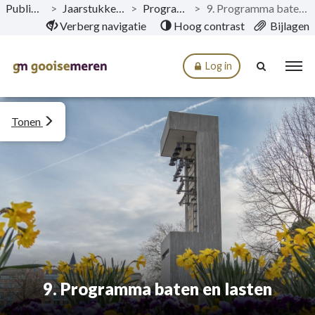
Publicaties
>
Jaarstukken 2019
>
Programma’s
>
9. Programma baten en lasten
Naar hoofdinhoud
Verberg navigatie
Hoog contrast
Bijlagen
Log in
Tonen
9. Programma baten en lasten