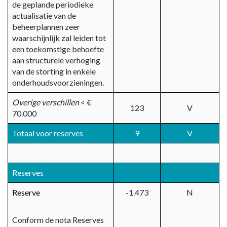
de geplande periodieke
actualisatie van de
beheerplannen zeer
waarschijnlijk zal leiden tot
een toekomstige behoefte
aan structurele verhoging
van de storting in enkele
onderhoudsvoorzieningen.
Overige verschillen
< €
123
V
70.000
Totaal voor reserves
9
V
Reserves
Reserve
-1.473
N
Conform de nota Reserves