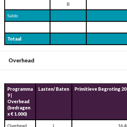
B
Saldo
Totaal
Overhead
Terug
naar
Programma
Lasten/ Baten
Primitieve
Begroting 20
navigatie
9 |
-
Overhead
9.
(bedragen
Programma
x € 1.000)
baten
en
Overhead
L
16.4