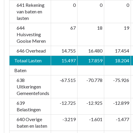
641 Rekening
0
0
0
van baten en
lasten
644
67
18
19
Huisvesting
Gooise Meren
646 Overhead
14.755
16.480
17.454
Totaal Lasten
15.497
17.859
18.204
Baten
638
-67.515
-70.778
-75.926
Uitkeringen
Gemeentefonds
639
-12.725
-12.925
-12.899
Belastingen
640 Overige
-3.219
-1.601
-1.477
baten en lasten