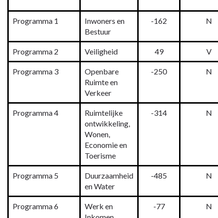
Doorbelastingen
Programma 1
Inwoners en
-162
N
Bestuur
Programma 2
Veiligheid
49
V
Programma 3
Openbare
-250
N
Ruimte en
Verkeer
Programma 4
Ruimtelijke
-314
N
ontwikkeling,
Wonen,
Economie en
Toerisme
Programma 5
Duurzaamheid
-485
N
en Water
Programma 6
Werk en
-77
N
Inkomen