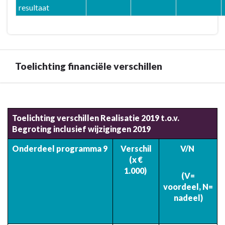
resultaat
Toelichting financiële verschillen
Terug
naar
Toelichting verschillen Realisatie 2019 t.o.v.
navigatie
Begroting inclusief wijzigingen 2019
-
9.
Onderdeel programma 9
Verschil
V/N
Programma
(x €
baten
1.000)
(V=
en
voordeel,
N=
lasten
nadeel)
-
Toelichting