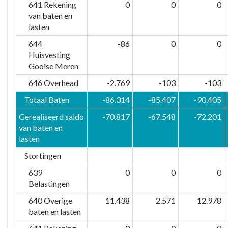
641 Rekening
0
0
0
van baten en
lasten
644
-86
0
0
Huisvesting
Gooise Meren
646 Overhead
-2.769
-103
-103
Totaal Baten
-86.314
-85.407
-90.405
Gerealiseerd saldo
-70.817
-67.548
-72.201
van baten en
lasten
Stortingen
639
0
0
0
Belastingen
640 Overige
11.438
2.571
12.978
baten en lasten