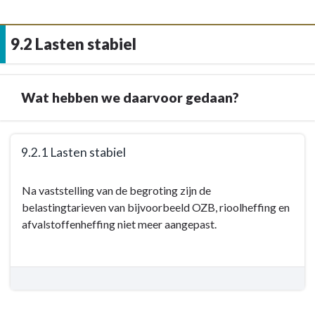
-
Wat
9.2 Lasten stabiel
hebben
we
daarvoor
gedaan?
Wat hebben we daarvoor gedaan?
-
9.1.3
Terug
Gooise
9.2.1 Lasten stabiel
naar
Meren
navigatie
Terug
in
Na vaststelling van de begroting zijn de
-
naar
Balans
belastingtarieven van bijvoorbeeld OZB, rioolheffing en
9.2
navigatie
afvalstoffenheffing niet meer aangepast.
Lasten
-
stabiel
9.2
-
Lasten
Wat
stabiel
hebben
-
we
Wat