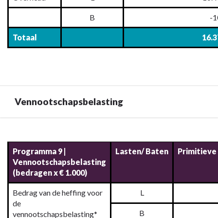
lasten
B
-1
-
Overhead
Totaal
16.3
Vennootschapsbelasting
Terug
naar
Programma 9 |
Lasten/ Baten
Primitieve
navigatie
Vennootschapsbelasting
-
(bedragen x € 1.000)
9.
Programma
Bedrag van de heffing voor
L
baten
de
B
en
vennootschapsbelasting*