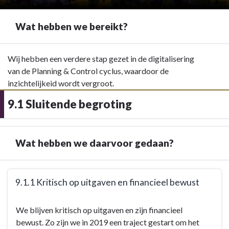
Wat hebben we bereikt?
Terug
Wij hebben een verdere stap gezet in de digitalisering
naar
van de Planning & Control cyclus, waardoor de
navigatie
inzichtelijkeid wordt vergroot.
-
9.1 Sluitende begroting
9.
Programma
baten
Wat hebben we daarvoor gedaan?
en
lasten
-
Terug
Wat
9.1.1 Kritisch op uitgaven en financieel bewust
naar
hebben
navigatie
Terug
we
We blijven kritisch op uitgaven en zijn financieel
-
naar
bereikt?
bewust. Zo zijn we in
2019 een traject gestart om het
9.1
navigatie