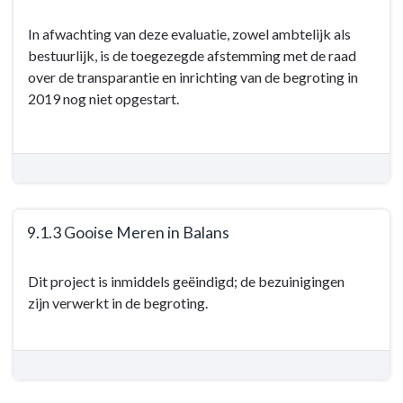
daarvoor
gedaan?
In afwachting van deze evaluatie, zowel ambtelijk als
-
bestuurlijk, is de toegezegde afstemming met de raad
9.1.2
over de transparantie en inrichting van de begroting in
Transparantie
2019 nog niet opgestart.
9.1.3 Gooise Meren in Balans
Terug
Dit project is inmiddels geëindigd; de bezuinigingen
naar
zijn verwerkt in de begroting.
navigatie
-
9.1
Sluitende
begroting