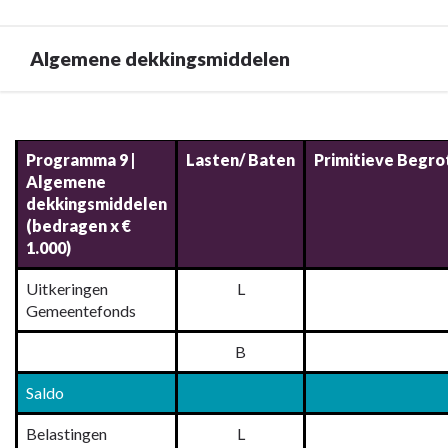
Algemene dekkingsmiddelen
Terug
naar
Programma 9 |
Lasten/ Baten
Primitieve Begro
navigatie
Algemene
-
dekkingsmiddelen
9.
(bedragen x €
Programma
1.000)
baten
en
Uitkeringen
L
Gemeentefonds
lasten
-
B
Algemene
dekkingsmiddelen
Saldo
Belastingen
L