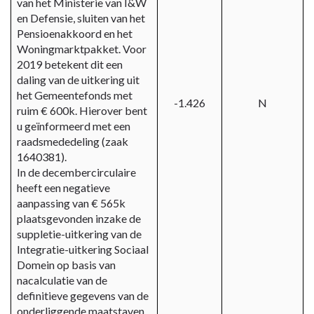
van het Ministerie van I&W
en Defensie, sluiten van het
Pensioenakkoord en het
Woningmarktpakket. Voor
2019 betekent dit een
daling van de uitkering uit
het Gemeentefonds met
-1.426
N
ruim € 600k. Hierover bent
u geïnformeerd met een
raadsmededeling (zaak
1640381).
In de decembercirculaire
heeft een negatieve
aanpassing van € 565k
plaatsgevonden inzake de
suppletie-uitkering van de
Integratie-uitkering Sociaal
Domein op basis van
nacalculatie van de
definitieve gegevens van de
onderliggende maatstaven.