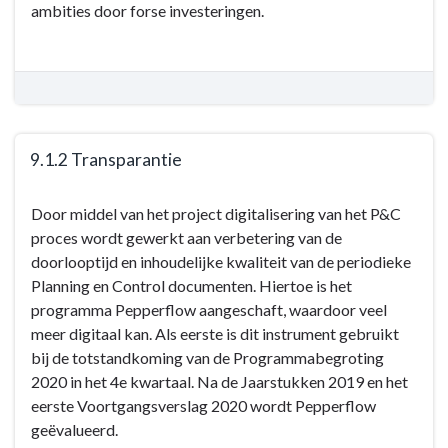
ambities door forse investeringen.
9.1.2 Transparantie
Terug
Door middel van het project digitalisering van het P&C
naar
proces wordt gewerkt aan verbetering van de
navigatie
doorlooptijd en inhoudelijke kwaliteit van de periodieke
-
Planning en Control documenten. Hiertoe is het
9.1
programma Pepperflow aangeschaft, waardoor veel
Sluitende
meer digitaal kan. Als eerste is dit instrument gebruikt
begroting
bij de totstandkoming van de Programmabegroting
-
2020 in het 4e kwartaal. Na de Jaarstukken 2019 en het
Wat
eerste Voortgangsverslag 2020 wordt Pepperflow
hebben
geëvalueerd.
we