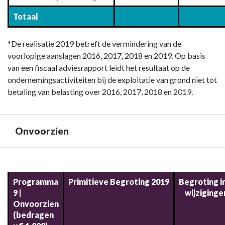
lasten
Totaal
-
Vennootschapsbelasting
*De realisatie 2019 betreft de vermindering van de
voorlopige aanslagen 2016, 2017, 2018 en 2019. Op basis
van een fiscaal adviesrapport leidt het resultaat op de
ondernemingsactiviteiten bij de exploitatie van grond niet tot
betaling van belasting over 2016, 2017, 2018 en 2019.
Onvoorzien
Terug
naar
Programma
Primitieve Begroting 2019
Begroting i
navigatie
9 |
wijziginge
-
Onvoorzien
9.
(bedragen
Programma