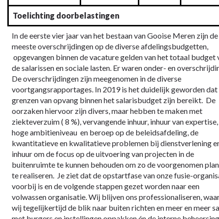
Toelichting doorbelastingen
In de eerste vier jaar van het bestaan van Gooise Meren zijn de
meeste overschrijdingen op de diverse afdelingsbudgetten,
opgevangen binnen de vacature gelden van het totaal budget 
de salarissen en sociale lasten. Er waren onder- en overschrijdi
De overschrijdingen zijn meegenomen in de diverse
voortgangsrapportages. In 2019 is het duidelijk geworden dat
grenzen van opvang binnen het salarisbudget zijn bereikt. De
oorzaken hiervoor zijn divers, maar hebben te maken met
ziekteverzuim ( 8 %), vervangende inhuur, inhuur van expertise,
hoge ambitieniveau en beroep op de beleidsafdeling, de
kwantitatieve en kwalitatieve problemen bij dienstverlening e
inhuur om de focus op de uitvoering van projecten in de
buitenruimte te kunnen behouden om zo de voorgenomen pla
te realiseren. Je ziet dat de opstartfase van onze fusie-organis
voorbij is en de volgende stappen gezet worden naar een
volwassen organisatie. Wij blijven ons professionaliseren, waar
wij tegelijkertijd de blik naar buiten richten en meer en meer 
met burgers en instellingen oppakken én de interne beheersin