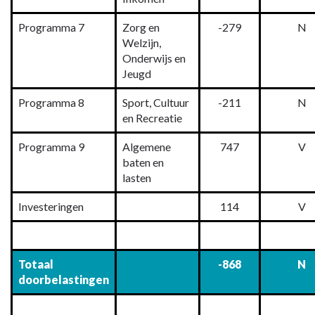
Programma 7
Zorg en
-279
N
Welzijn,
Onderwijs en
Jeugd
Programma 8
Sport, Cultuur
-211
N
en Recreatie
Programma 9
Algemene
747
V
baten en
lasten
Investeringen
114
V
Totaal
-868
N
doorbelastingen