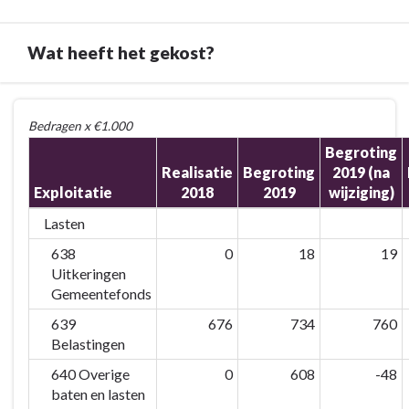
daarvoor
hebben
gedaan?
we
Wat heeft het gekost?
daarvoor
gedaan?
-
Terug
Bedragen x €1.000
9.2.1
naar
Lasten
Begroting
navigatie
Realisatie
Begroting
2019 (na
stabiel
-
Exploitatie
2018
2019
wijziging)
9.
Programma
Lasten
baten
638
0
18
19
en
Uitkeringen
lasten
Gemeentefonds
-
639
676
734
760
Wat
Belastingen
heeft
het
640 Overige
0
608
-48
gekost?
baten en lasten