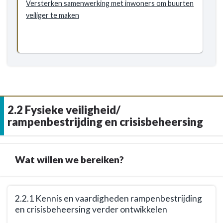
Versterken samenwerking met inwoners om buurten
veiliger te maken
2.2 Fysieke veiligheid/
rampenbestrijding en crisisbeheersing
Wat willen we bereiken?
Terug
2.2.1 Kennis en vaardigheden rampenbestrijding
naar
en crisisbeheersing verder ontwikkelen
navigatie