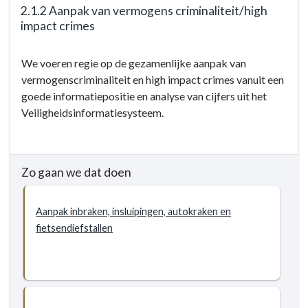
2.1.2 Aanpak van vermogens criminaliteit/high
impact crimes
Terug
We voeren regie op de gezamenlijke aanpak van
naar
vermogenscriminaliteit en high impact crimes vanuit een
navigatie
goede informatiepositie en analyse van cijfers uit het
-
Veiligheidsinformatiesysteem.
2.1
Criminaliteit
-
Doelstellingen
Zo gaan we dat doen
-
2.1.2
Aanpak inbraken, insluipingen, autokraken en
Aanpak
fietsendiefstallen
van
vermogens
criminaliteit/high
impact
crimes