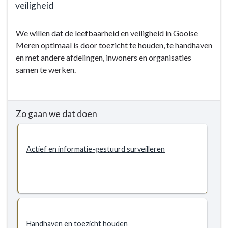
veiligheid
navigatie
-
Terug
We willen dat de leefbaarheid en veiligheid in Gooise
2.4
naar
Meren optimaal is door toezicht te houden, te handhaven
Handhaving
navigatie
en met andere afdelingen, inwoners en organisaties
-
-
samen te werken.
Doelstellingen
2.4
Handhaving
-
Doelstellingen
Zo gaan we dat doen
-
2.4.1
Verbeteren
Actief en informatie-gestuurd surveilleren
van
de
leefbaarheid
en
veiligheid
Handhaven en toezicht houden