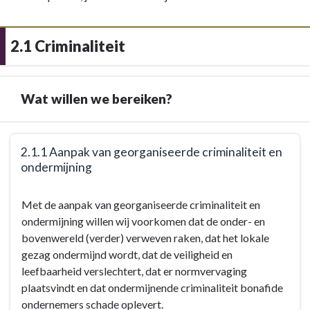
2.1 Criminaliteit
Wat willen we bereiken?
Terug
2.1.1 Aanpak van georganiseerde criminaliteit en
naar
ondermijning
navigatie
-
Terug
Met de aanpak van georganiseerde criminaliteit en
2.1
naar
ondermijning willen wij voorkomen dat de onder- en
Criminaliteit
navigatie
bovenwereld (verder) verweven raken, dat het lokale
-
-
gezag ondermijnd wordt, dat de veiligheid en
Doelstellingen
2.1
leefbaarheid verslechtert, dat er normvervaging
Criminaliteit
plaatsvindt en dat ondermijnende criminaliteit bonafide
-
ondernemers schade oplevert.
Doelstellingen