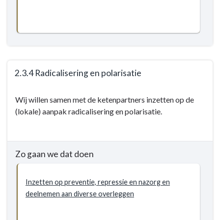
2.3.4 Radicalisering en polarisatie
Terug
Wij willen samen met de ketenpartners inzetten op de
naar
(lokale) aanpak radicalisering en polarisatie.
navigatie
-
2.3
Sociale
Zo gaan we dat doen
veiligheid
-
Inzetten op preventie, repressie en nazorg en
Doelstellingen
deelnemen aan diverse overleggen
-
2.3.4