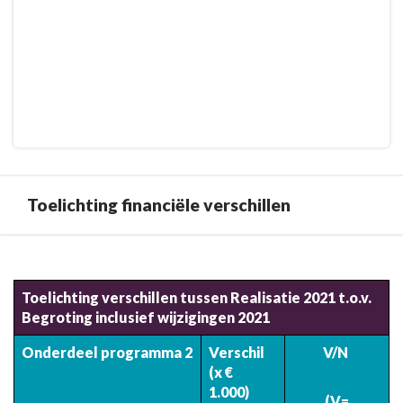
Toelichting financiële verschillen
Terug
naar
Toelichting verschillen tussen Realisatie 2021 t.o.v.
navigatie
Begroting inclusief wijzigingen 2021
-
2.
Onderdeel programma 2
Verschil
V/N
Programma
(x €
Veiligheid
1.000)
(V=