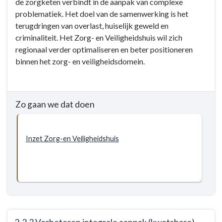
de zorgketen verbindt in de aanpak van complexe
2.3
problematiek. Het doel van de samenwerking is het
Sociale
terugdringen van overlast, huiselijk geweld en
veiligheid
criminaliteit. Het Zorg- en Veiligheidshuis wil zich
-
regionaal verder optimaliseren en beter positioneren
Doelstellingen
binnen het zorg- en veiligheidsdomein.
-
2.3.2
Optimaliseren
van
Zo gaan we dat doen
het
Zorg-
en
Inzet Zorg-en Veiligheidshuis
Veiligheidshuis