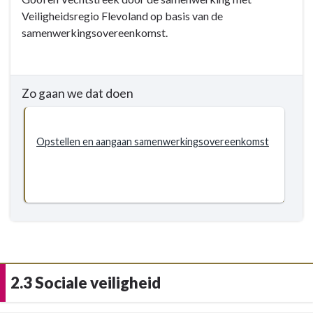
-
Veiligheidsregio Flevoland op basis van de
2.2
samenwerkingsovereenkomst.
Fysieke
veiligheid/
rampenbestrijding
en
Zo gaan we dat doen
crisisbeheersing
-
Doelstellingen
Opstellen en aangaan samenwerkingsovereenkomst
-
2.2.3
Samenwerking
tussen
Veiligheidsregio’s
2.3 Sociale veiligheid