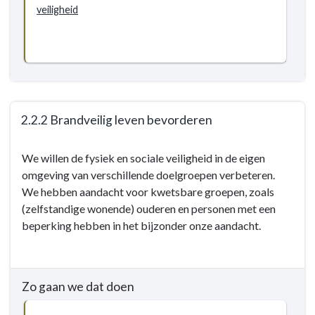
veiligheid
crisisbeheersing
verder
ontwikkelen
2.2.2 Brandveilig leven bevorderen
Terug
We willen de fysiek en sociale veiligheid in de eigen
naar
omgeving van verschillende doelgroepen verbeteren.
navigatie
We hebben aandacht voor kwetsbare groepen, zoals
-
(zelfstandige wonende) ouderen en personen met een
2.2
beperking hebben in het bijzonder onze aandacht.
Fysieke
veiligheid/
rampenbestrijding
en
Zo gaan we dat doen
crisisbeheersing
-