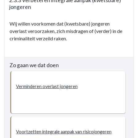
2.3.3 Verbeteren integrale aanpak (kwetsbare)
jongeren
Terug
Wij willen voorkomen dat (kwetsbare) jongeren
naar
overlast veroorzaken, zich misdragen of (verder) in de
navigatie
criminaliteit verzeild raken.
-
2.3
Sociale
veiligheid
Zo gaan we dat doen
-
Doelstellingen
-
Verminderen overlast jongeren
2.3.3
Verbeteren
integrale
aanpak
(kwetsbare)
jongeren
Voortzetten integrale aanpak van risicojongeren