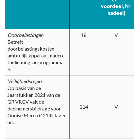
-
voordeel,
N=
Toelichting
nadeel)
financiële
verschillen
Doorbelastingen
18
V
Betreft
doorbelastingskosten
ambtelijk apparaat, nadere
toelichting zie programma
9.
Veiligheidsregio
Op basis van de
Jaarstukken 2021 van de
GR VRGV valt de
214
V
deelnemersbijdrage voor
Gooise Meren € 214k lager
uit.