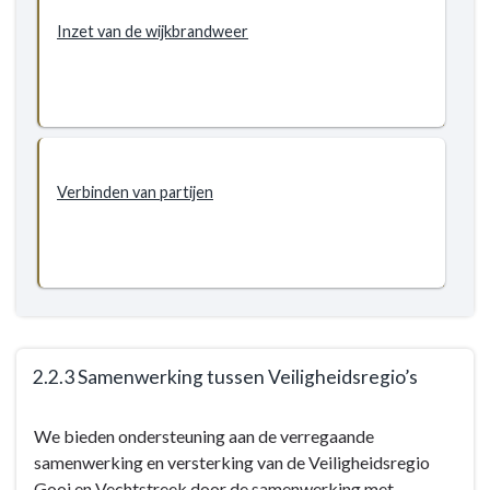
Doelstellingen
Inzet van de wijkbrandweer
-
2.2.2
Brandveilig
leven
bevorderen
Verbinden van partijen
2.2.3 Samenwerking tussen Veiligheidsregio’s
Terug
We bieden ondersteuning aan de verregaande
naar
samenwerking en versterking van de Veiligheidsregio
navigatie
Gooi en Vechtstreek door de samenwerking met