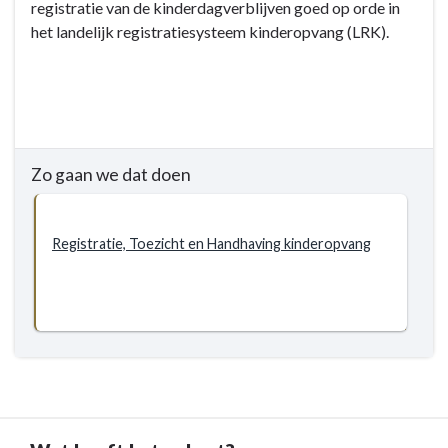
registratie van de kinderdagverblijven goed op orde in
2.4
het landelijk registratiesysteem kinderopvang (LRK).
Handhaving
-
Doelstellingen
-
2.4.2
Toezicht
Zo gaan we dat doen
en
handhaving
van
Registratie, Toezicht en Handhaving kinderopvang
de
kwaliteit
van
de
kinderopvang