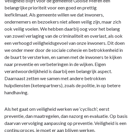
Terug
Veiligheid blijft voor de gemeente Gooise Meren een
naar
belangrijke prioriteit voor een goed en prettig
navigatie
leefklimaat. Als gemeente willen we dat inwoners,
-
ondernemers en bezoekers niet alleen veilig zijn, maar zich
2.
ook veilig voelen. We hebben daarbij oog voor het belang
Programma
van zowel verlaging van de criminaliteit en overlast, als ook
Veiligheid
een verhoogd veiligheidsgevoel van onze inwoners. Dit doen
-
we onder meer door de sociale cohesie en betrokkenheid in
Inleiding
de buurt te versterken, en samen met de inwoners te kijken
naar preventie en verbeteringen in de wijken. Eigen
verantwoordelijkheid is daarbij een belangrijk aspect.
Daarnaast zetten we samen met andere betrokken
hulpdiensten (ketenpartners), zoals de politie, in op betere
handhaving.
Als het gaat om veiligheid werken we ‘cyclisch’; eerst
preventie, dan maatregelen, dan nazorg en evaluatie. Op basis
daarvan vervolging aanpassing op preventie. Veiligheid is een
continu proces, je moet er aan blijven werken.