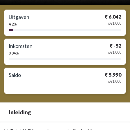
€ 6.042
Uitgaven
x €1.000
4,2%
4,2%
Complete
€ -52
Inkomsten
x €1.000
0,04%
0,04%
Complete
€ 5.990
Saldo
x €1.000
Inleiding