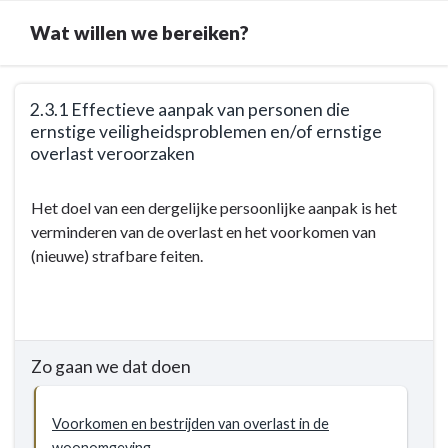
Wat willen we bereiken?
Terug
2.3.1 Effectieve aanpak van personen die
naar
ernstige veiligheidsproblemen en/of ernstige
navigatie
overlast veroorzaken
-
2.3
Terug
Het doel van een dergelijke persoonlijke aanpak is het
Sociale
naar
verminderen van de overlast en het voorkomen van
veiligheid
navigatie
(nieuwe) strafbare feiten.
-
-
Doelstellingen
2.3
Sociale
veiligheid
-
Zo gaan we dat doen
Doelstellingen
-
Voorkomen en bestrijden van overlast in de
2.3.1
woonomgeving