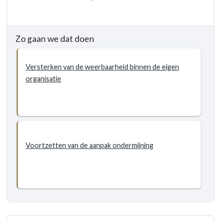
-
2.1.1
Aanpak
Zo gaan we dat doen
van
georganiseerde
Versterken van de weerbaarheid binnen de eigen
criminaliteit
organisatie
en
ondermijning
Voortzetten van de aanpak ondermijning