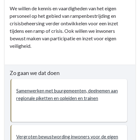
-
Terug
We willen de kennis en vaardigheden van het eigen
2.2
naar
personeel op het gebied van rampenbestrijding en
Fysieke
navigatie
crisisbeheersing verder ontwikkelen voor een inzet
veiligheid/
-
tijdens een ramp of crisis. Ook willen we inwoners
rampenbestrijding
2.2
bewust maken van participatie en inzet voor eigen
en
Fysieke
veiligheid.
crisisbeheersing
veiligheid/
-
rampenbestrijding
Doelstellingen
en
crisisbeheersing
Zo gaan we dat doen
-
Doelstellingen
Samenwerken met buurgemeenten, deelnemen aan
-
regionale piketten en opleiden en trainen
2.2.1
Kennis
en
vaardigheden
rampenbestrijding
Vergroten bewustwording inwoners voor de eigen
en