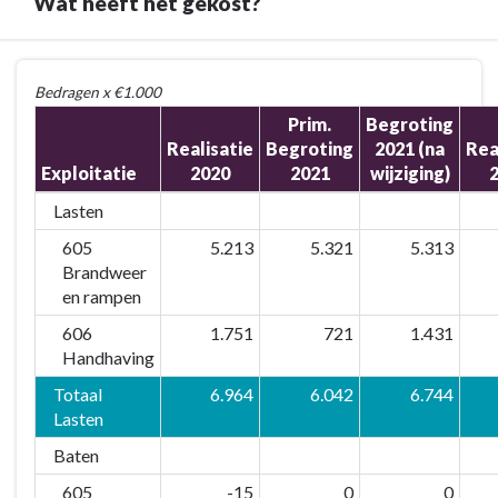
Wat heeft het gekost?
Terug
Bedragen x €1.000
naar
Prim.
Begroting
navigatie
Realisatie
Begroting
2021 (na
Rea
-
Exploitatie
2020
2021
wijziging)
2.
Programma
Lasten
Veiligheid
605
5.213
5.321
5.313
-
Brandweer
Wat
en rampen
heeft
606
1.751
721
1.431
het
Handhaving
gekost?
Totaal
6.964
6.042
6.744
Lasten
Baten
605
-15
0
0