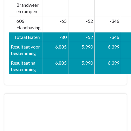
Brandweer
en rampen
606
-65
-52
-346
Handhaving
Totaal Baten
-80
-52
-346
Resultaat voor
6.885
5.990
6.399
bestemming
Resultaat na
6.885
5.990
6.399
bestemming