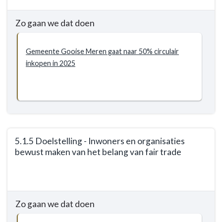
naar
en
navigatie
gezonde
Zo gaan we dat doen
-
manier
5.1
van
Duurzaamheid
Gemeente Gooise Meren gaat naar 50% circulair
leven
-
inkopen in 2025
en
Doelstellingen
werken
-
in
5.1.4
Gooise
Doelstelling
Meren
-
Gemeente
5.1.5 Doelstelling - Inwoners en organisaties
Gooise
bewust maken van het belang van fair trade
Meren
geeft
Terug
het
naar
goede
navigatie
voorbeeld
Zo gaan we dat doen
-
5.1