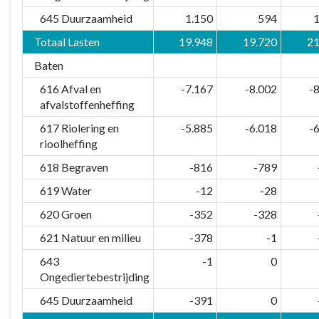
645 Duurzaamheid
1.150
594
1
Totaal Lasten
19.948
19.720
21
Baten
616 Afval en
-7.167
-8.002
-
afvalstoffenheffing
617 Riolering en
-5.885
-6.018
-
rioolheffing
618 Begraven
-816
-789
619 Water
-12
-28
620 Groen
-352
-328
621 Natuur en milieu
-378
-1
643
-1
0
Ongediertebestrijding
645 Duurzaamheid
-391
0