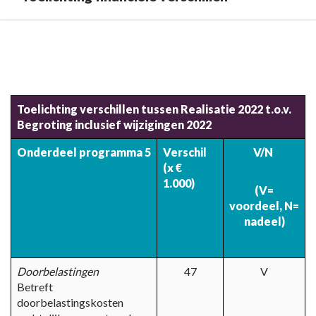
Terug
naar
navigatie
-
5.
Toelichting verschillen tussen Realisatie 2022 t.o.v.
Begroting inclusief wijzigingen 2022
Programma
Duurzaamheid,
Onderdeel programma 5
Verschil
V/N
Water
(x €
en
1.000)
(V=
Groen
voordeel,
N=
-
nadeel)
Toelichting
financiële
verschillen
Doorbelastingen
47
V
Betreft
doorbelastingskosten