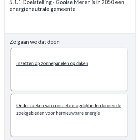
5.1.1 Doelstelling - Gooise Meren is in 2050 een
naar
energieneutrale gemeente
navigatie
-
Terug
5.1
naar
Duurzaamheid
navigatie
Zo gaan we dat doen
-
-
Doelstellingen
5.1
Duurzaamheid
Inzetten op zonnepanelen op daken
-
Doelstellingen
-
5.1.1
Doelstelling
-
Onderzoeken van concrete mogelijkheden binnen de
Gooise
zoekgebieden voor hernieuwbare energie
Meren
is
in