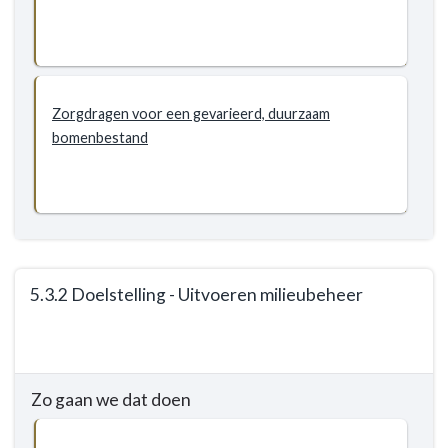
Doelstellingen
en
milieu
-
Doelstellingen
-
Zorgdragen voor een gevarieerd, duurzaam
5.3.1
bomenbestand
Doelstelling
-
Versterken
van
de
biodiversiteit
5.3.2 Doelstelling - Uitvoeren milieubeheer
in
de
Terug
gemeente
naar
navigatie
Zo gaan we dat doen
-
5.3