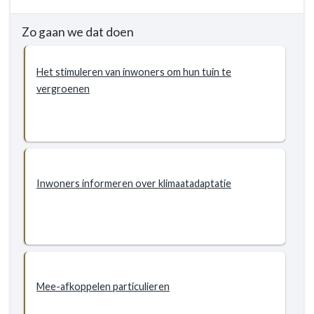
naar
navigatie
Zo gaan we dat doen
-
5.2
Klimaatadaptatie
Het stimuleren van inwoners om hun tuin te
-
vergroenen
Doelstellingen
-
5.2.2
Doelstelling
-
Inwoners informeren over klimaatadaptatie
Stimuleren
klimaatbestendige
inrichting
particuliere
gronden
Mee-afkoppelen particulieren