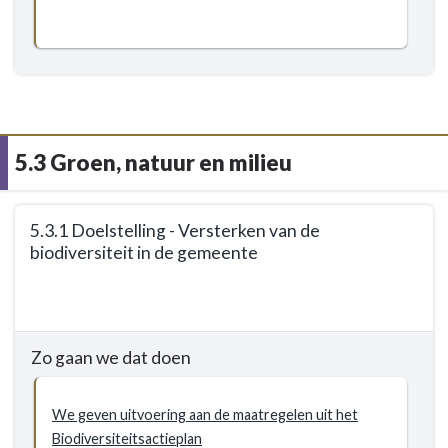
5.3 Groen, natuur en milieu
Terug
5.3.1 Doelstelling - Versterken van de
naar
biodiversiteit in de gemeente
navigatie
-
Terug
5.3
naar
Groen,
navigatie
Zo gaan we dat doen
natuur
-
en
5.3
milieu
Groen,
We geven uitvoering aan de maatregelen uit het
-
natuur
Biodiversiteitsactieplan