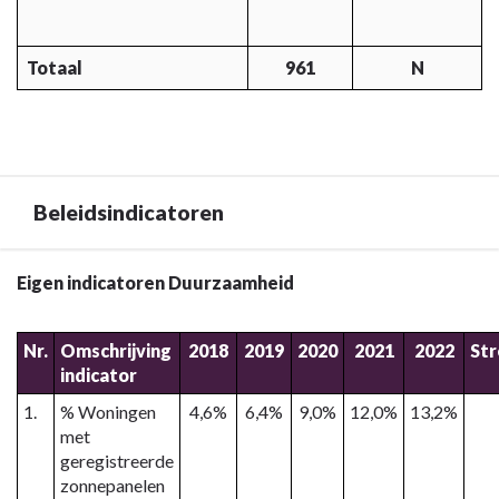
Totaal
961
N
Beleidsindicatoren
Terug
Eigen indicatoren Duurzaamheid
naar
navigatie
Nr.
Omschrijving
2018
2019
2020
2021
2022
St
-
indicator
5.
1.
% Woningen
4,6%
6,4%
9,0%
12,0%
13,2%
Programma
met
Duurzaamheid,
geregistreerde
Water
zonnepanelen
en