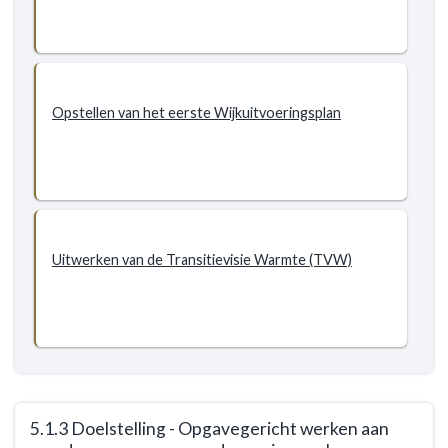
-
5.1.2
Doelstelling
-
Opstellen van het eerste Wijkuitvoeringsplan
Alle
wijken
van
Gooise
Meren
zijn
in
Uitwerken van de Transitievisie Warmte (TVW)
2050
aardgasvrij
5.1.3 Doelstelling - Opgavegericht werken aan