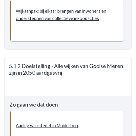
2050
een
Wijkaanpak: bij elkaar brengen van inwoners en
energieneutrale
ondersteunen van collectieve inkoopacties
gemeente
5.1.2 Doelstelling - Alle wijken van Gooise Meren
zijn in 2050 aardgasvrij
Terug
naar
navigatie
Zo gaan we dat doen
-
5.1
Duurzaamheid
Aanleg warmtenet in Muiderberg
-
Doelstellingen