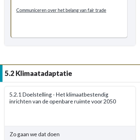
Duurzaamheid
Communiceren over het belang van fair trade
-
Doelstellingen
-
5.1.5
Doelstelling
-
Inwoners
en
5.2 Klimaatadaptatie
organisaties
bewust
maken
Terug
5.2.1 Doelstelling - Het klimaatbestendig
van
naar
inrichten van de openbare ruimte voor 2050
het
navigatie
belang
-
Terug
van
5.2
naar
fair
Klimaatadaptatie
navigatie
trade
Zo gaan we dat doen
-
-