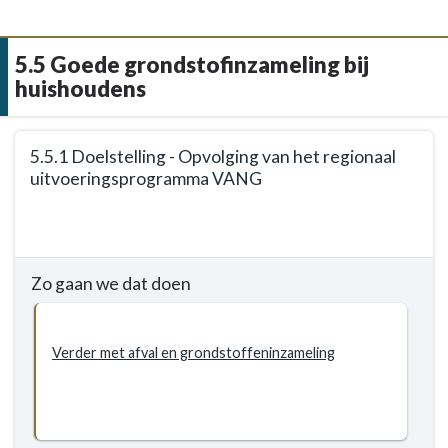
Begraafplaatsen
-
5.5 Goede grondstofinzameling bij
Doelstellingen
huishoudens
-
5.4.1
Terug
Doelstelling
5.5.1 Doelstelling - Opvolging van het regionaal
naar
-
uitvoeringsprogramma VANG
navigatie
Instandhouden
-
en
Terug
5.5
zorgvuldig
naar
Goede
beheren
navigatie
Zo gaan we dat doen
grondstofinzameling
van
-
bij
de
5.5
huishoudens
gemeentelijke
Goede
Verder met afval en grondstoffeninzameling
-
begraafplaatsen
grondstofinzameling
Doelstellingen
bij
huishoudens
-