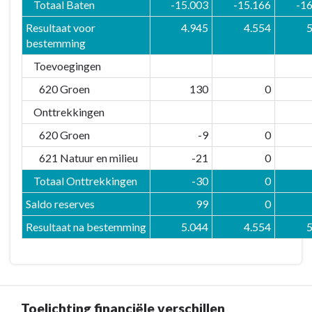
Totaal Baten
-15.003
-15.166
-1
Resultaat voor
4.945
4.554
5
bestemming
Toevoegingen
620 Groen
130
0
Onttrekkingen
620 Groen
-9
0
621 Natuur en milieu
-21
0
Totaal Onttrekkingen
-30
0
Saldo reserves
99
0
Resultaat na bestemming
5.044
4.554
5
Toelichting financiële verschillen