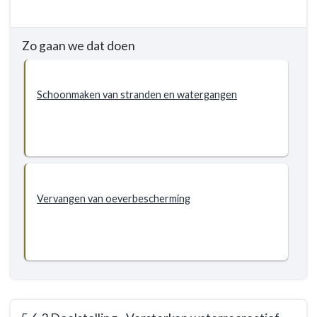
naar
navigatie
Zo gaan we dat doen
-
5.6
Grip
Schoonmaken van stranden en watergangen
op
water
-
Doelstellingen
-
5.6.2
Vervangen van oeverbescherming
Doelstelling
-
Onderhoud
watergangen,
oevers
en
waterbouwkundige