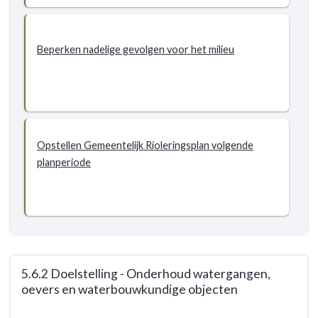
Doelstellingen
-
5.6.1
Beperken nadelige gevolgen voor het milieu
Doelstelling
-
Zorgdragen
voor
stedelijk
water
Opstellen Gemeentelijk Rioleringsplan volgende
planperiode
5.6.2 Doelstelling - Onderhoud watergangen,
oevers en waterbouwkundige objecten
Terug