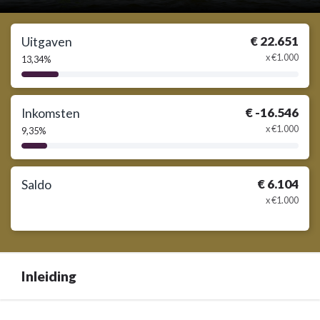
€ 22.651
Uitgaven
x €1.000
13,34%
13,34%
Complete
€ -16.546
Inkomsten
x €1.000
9,35%
9,35%
Complete
€ 6.104
Saldo
x €1.000
Inleiding