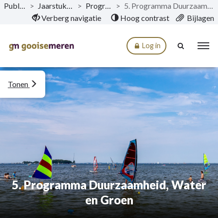
Publicaties
>
Jaarstukken 2022
>
Programma’s
>
5. Programma Duurzaamheid, Water en Groen
Naar hoofdinhoud
Verberg navigatie
Hoog contrast
Bijlagen
Log in
Tonen
5. Programma Duurzaamheid, Water
en Groen