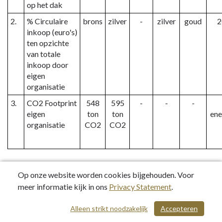
op het dak
Groen
2.
% Circulaire
brons
zilver
-
zilver
goud
2
-
inkoop (euro's)
Beleidsindicatoren
ten opzichte
van totale
inkoop door
eigen
organisatie
3.
CO2 Footprint
548
595
-
-
-
eigen
ton
ton
ene
organisatie
CO2
CO2
Toelichting:
Op onze website worden cookies bijgehouden. Voor
meer informatie kijk in ons
Privacy Statement
.
1. Percentage woningen met geregistreerde zonnepanelen op
dak.
Alleen strikt noodzakelijk
Accepteren
/ 494
2. De meetmethodiek van de MRA is dusdanig opgezet dat