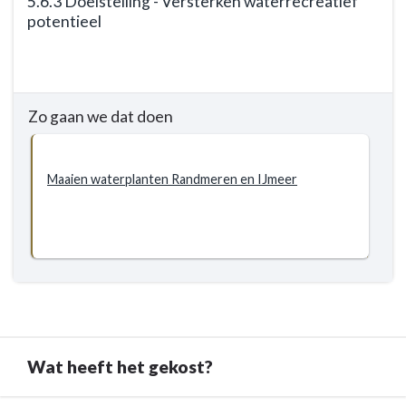
5.6.3 Doelstelling - Versterken waterrecreatief
objecten
potentieel
Terug
naar
navigatie
Zo gaan we dat doen
-
5.6
Grip
Maaien waterplanten Randmeren en IJmeer
op
water
-
Doelstellingen
-
5.6.3
Doelstelling
-
Versterken
Wat heeft het gekost?
waterrecreatief
potentieel