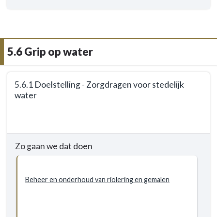
Doelstellingen
-
5.5.1
Doelstelling
5.6 Grip op water
-
Opvolging
van
Terug
5.6.1 Doelstelling - Zorgdragen voor stedelijk
het
naar
water
regionaal
navigatie
uitvoeringsprogramma
-
Terug
VANG
5.6
naar
Grip
navigatie
Zo gaan we dat doen
op
-
water
5.6
-
Grip
Beheer en onderhoud van riolering en gemalen
Doelstellingen
op
water
-