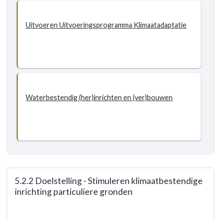
Doelstellingen
5.2
Klimaatadaptatie
Uitvoeren Uitvoeringsprogramma Klimaatadaptatie
-
Doelstellingen
-
5.2.1
Doelstelling
-
Waterbestendig (her)inrichten en (ver)bouwen
Het
klimaatbestendig
inrichten
van
de
openbare
ruimte
5.2.2 Doelstelling - Stimuleren klimaatbestendige
voor
inrichting particuliere gronden
2050
Terug