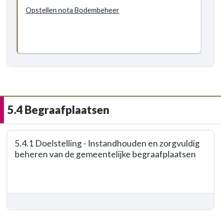
Groen,
Opstellen nota Bodembeheer
natuur
en
milieu
-
Doelstellingen
-
5.3.2
Doelstelling
5.4 Begraafplaatsen
-
Uitvoeren
milieubeheer
Terug
5.4.1 Doelstelling - Instandhouden en zorgvuldig
naar
beheren van de gemeentelijke begraafplaatsen
navigatie
-
Terug
5.4
naar
Begraafplaatsen
navigatie
-
-
Doelstellingen
5.4