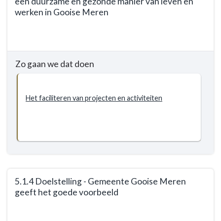
een duurzame en gezonde manier van leven en
werken in Gooise Meren
Terug
naar
navigatie
Zo gaan we dat doen
-
5.1
Duurzaamheid
Het faciliteren van projecten en activiteiten
-
Doelstellingen
-
5.1.3
Doelstelling
-
Opgavegericht
5.1.4 Doelstelling - Gemeente Gooise Meren
werken
geeft het goede voorbeeld
aan
een
Terug
duurzame