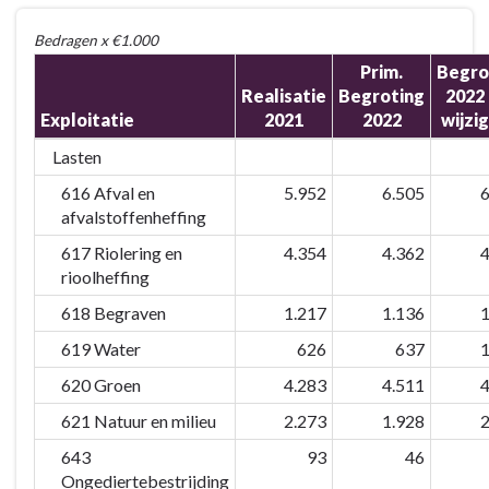
Terug
Bedragen x €1.000
naar
Prim.
Begro
navigatie
Realisatie
Begroting
2022 
-
Exploitatie
2021
2022
wijzig
5.
Programma
Lasten
Duurzaamheid,
616 Afval en
5.952
6.505
6
Water
afvalstoffenheffing
en
617 Riolering en
4.354
4.362
4
Groen
rioolheffing
-
Wat
618 Begraven
1.217
1.136
1
heeft
619 Water
626
637
1
het
620 Groen
4.283
4.511
4
gekost?
621 Natuur en milieu
2.273
1.928
2
643
93
46
Ongediertebestrijding