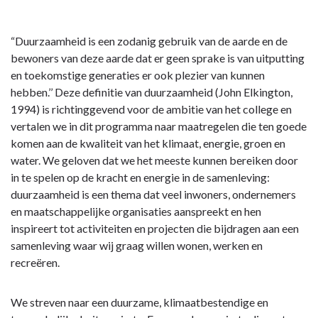
Terug
naar
navigatie
“Duurzaamheid is een zodanig gebruik van de aarde en de
-
bewoners van deze aarde dat er geen sprake is van uitputting
5.
en toekomstige generaties er ook plezier van kunnen
Programma
hebben.’’ Deze definitie van duurzaamheid (John Elkington,
Duurzaamheid,
1994) is richtinggevend voor de ambitie van het college en
Water
vertalen we in dit programma naar maatregelen die ten goede
en
komen aan de kwaliteit van het klimaat, energie, groen en
Groen
water. We geloven dat we het meeste kunnen bereiken door
-
in te spelen op de kracht en energie in de samenleving:
Inleiding
duurzaamheid is een thema dat veel inwoners, ondernemers
en maatschappelijke organisaties aanspreekt en hen
inspireert tot activiteiten en projecten die bijdragen aan een
samenleving waar wij graag willen wonen, werken en
recreëren.
We streven naar een duurzame, klimaatbestendige en