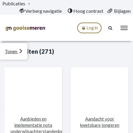
Publicaties
>
Naar hoofdinhoud
Verberg navigatie
Hoog contrast
Bijlagen
Log in
Activiteiten (271)
Tonen
Aanbieden en
Aandacht voor
implementatie nota
kwetsbare jongeren
onderwijsachterstandenbeleid