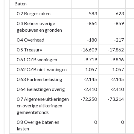
Baten
0.2 Burgerzaken
-583
-623
0.3 Beheer overige
-864
-859
gebouwen en gronden
0.4 Overhead
-180
-217
0.5 Treasury
-16.609
-17.862
0.61 OZB woningen
-9.719
-9.836
0.62 OZB niet-woningen
-1.057
-1.057
0.63 Parkeerbelasting
-2.145
-2.145
0.64 Belastingen overig
-2.410
-2.410
0.7 Algemene uitkeringen
-72.250
-73.214
en overige uitkeringen
gemeentefonds
0.8 Overige baten en
0
0
lasten