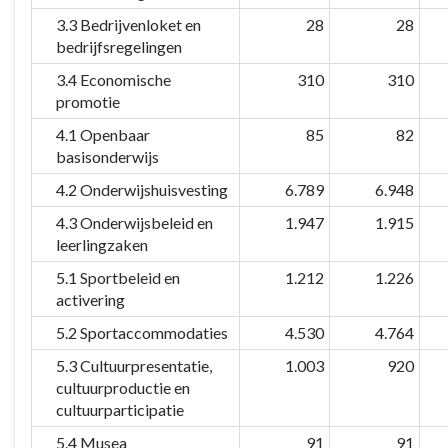
3.3 Bedrijvenloket en
28
28
bedrijfsregelingen
3.4 Economische
310
310
promotie
4.1 Openbaar
85
82
basisonderwijs
4.2 Onderwijshuisvesting
6.789
6.948
4.3 Onderwijsbeleid en
1.947
1.915
leerlingzaken
5.1 Sportbeleid en
1.212
1.226
activering
5.2 Sportaccommodaties
4.530
4.764
5.3 Cultuurpresentatie,
1.003
920
cultuurproductie en
cultuurparticipatie
5.4 Musea
91
91