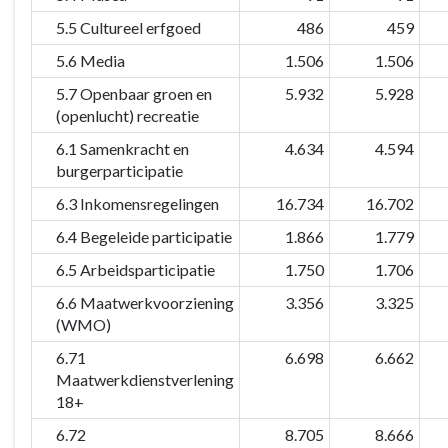
5.5 Cultureel erfgoed
486
459
5.6 Media
1.506
1.506
5.7 Openbaar groen en
5.932
5.928
(openlucht) recreatie
6.1 Samenkracht en
4.634
4.594
burgerparticipatie
6.3 Inkomensregelingen
16.734
16.702
6.4 Begeleide participatie
1.866
1.779
6.5 Arbeidsparticipatie
1.750
1.706
6.6 Maatwerkvoorziening
3.356
3.325
(WMO)
6.71
6.698
6.662
Maatwerkdienstverlening
18+
6.72
8.705
8.666