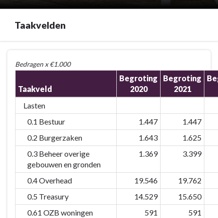
Taakvelden
Terug
Bedragen x €1.000
naar
Begroting
Begroting
Be
navigatie
Taakveld
2020
2021
-
Bijlage
Lasten
2
0.1 Bestuur
1.447
1.447
Taakvelden
-
0.2 Burgerzaken
1.643
1.625
Taakvelden
0.3 Beheer overige
1.369
3.399
gebouwen en gronden
0.4 Overhead
19.546
19.762
0.5 Treasury
14.529
15.650
0.61 OZB woningen
591
591