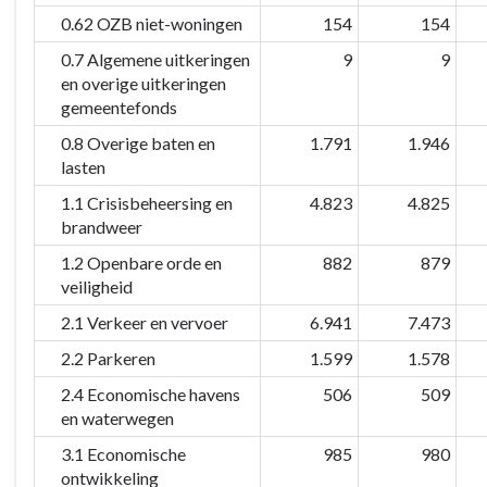
0.62 OZB niet-woningen
154
154
0.7 Algemene uitkeringen
9
9
en overige uitkeringen
gemeentefonds
0.8 Overige baten en
1.791
1.946
lasten
1.1 Crisisbeheersing en
4.823
4.825
brandweer
1.2 Openbare orde en
882
879
veiligheid
2.1 Verkeer en vervoer
6.941
7.473
2.2 Parkeren
1.599
1.578
2.4 Economische havens
506
509
en waterwegen
3.1 Economische
985
980
ontwikkeling