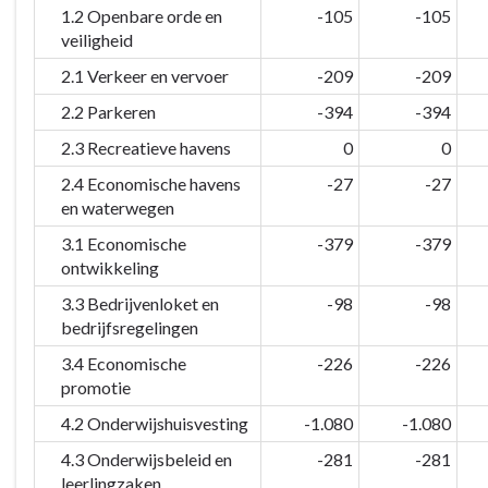
1.2 Openbare orde en
-105
-105
veiligheid
2.1 Verkeer en vervoer
-209
-209
2.2 Parkeren
-394
-394
2.3 Recreatieve havens
0
0
2.4 Economische havens
-27
-27
en waterwegen
3.1 Economische
-379
-379
ontwikkeling
3.3 Bedrijvenloket en
-98
-98
bedrijfsregelingen
3.4 Economische
-226
-226
promotie
4.2 Onderwijshuisvesting
-1.080
-1.080
4.3 Onderwijsbeleid en
-281
-281
leerlingzaken