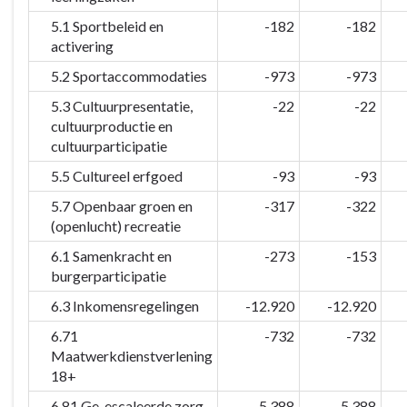
5.1 Sportbeleid en
-182
-182
activering
5.2 Sportaccommodaties
-973
-973
5.3 Cultuurpresentatie,
-22
-22
cultuurproductie en
cultuurparticipatie
5.5 Cultureel erfgoed
-93
-93
5.7 Openbaar groen en
-317
-322
(openlucht) recreatie
6.1 Samenkracht en
-273
-153
burgerparticipatie
6.3 Inkomensregelingen
-12.920
-12.920
6.71
-732
-732
Maatwerkdienstverlening
18+
6.81 Ge-escaleerde zorg
-5.388
-5.388