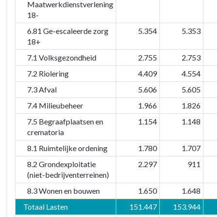
Maatwerkdienstverlening
18-
6.81 Ge-escaleerde zorg
5.354
5.353
18+
7.1 Volksgezondheid
2.755
2.753
7.2 Riolering
4.409
4.554
7.3 Afval
5.606
5.605
7.4 Milieubeheer
1.966
1.826
7.5 Begraafplaatsen en
1.154
1.148
crematoria
8.1 Ruimtelijke ordening
1.780
1.707
8.2 Grondexploitatie
2.297
911
(niet-bedrijventerreinen)
8.3 Wonen en bouwen
1.650
1.648
Totaal Lasten
151.447
153.944