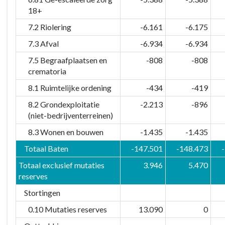
18+
7.2 Riolering
-6.161
-6.175
7.3 Afval
-6.934
-6.934
7.5 Begraafplaatsen en
-808
-808
crematoria
8.1 Ruimtelijke ordening
-434
-419
8.2 Grondexploitatie
-2.213
-896
(niet-bedrijventerreinen)
8.3 Wonen en bouwen
-1.435
-1.435
Totaal Baten
-147.501
-148.473
Totaal exclusief mutaties
3.946
5.470
reserves
Stortingen
0.10 Mutaties reserves
13.090
0