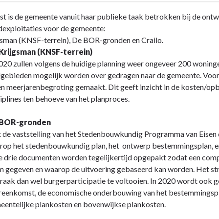
t is de gemeente vanuit haar publieke taak betrokken bij de ontwik
dexploitaties voor de gemeente:
gsman (KNSF-terrein), De BOR-gronden en Crailo.
Krijgsman (KNSF-terrein)
020 zullen volgens de huidige planning weer ongeveer 200 woninge
lgebieden mogelijk worden over gedragen naar de gemeente. Voor 
en meerjarenbegroting gemaakt. Dit geeft inzicht in de kosten/op
iplines ten behoeve van het planproces.
 BOR-gronden
 de vaststelling van het Stedenbouwkundig Programma van Eisen d
rop het stedenbouwkundig plan, het ontwerp bestemmingsplan, en
e drie documenten worden tegelijkertijd opgepakt zodat een comp
m gegeven en waarop de uitvoering gebaseerd kan worden. Het str
raak dan wel burgerparticipatie te voltooien. In 2020 wordt ook g
reenkomst, de economische onderbouwing van het bestemmingsplan. 
eentelijke plankosten en bovenwijkse plankosten.