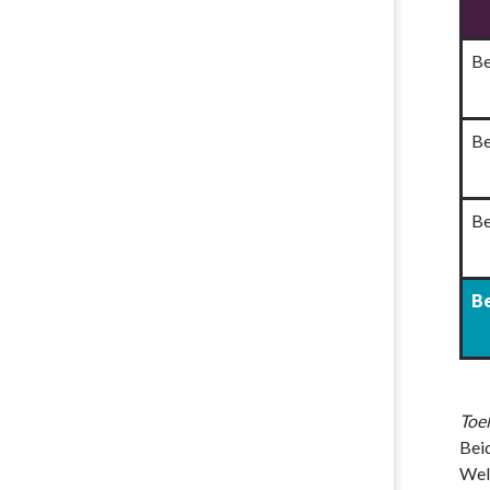
Be
Be
Be
Be
Toel
Beid
Wel