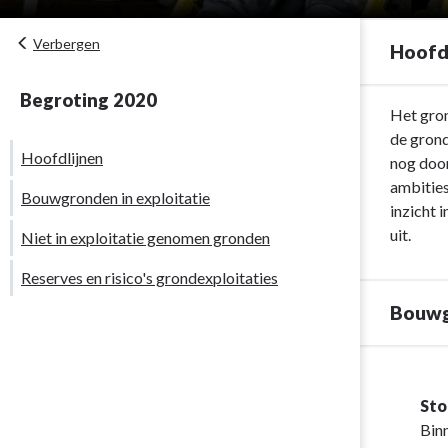
Verbergen
Hoofd
Begroting 2020
Terug
Het gron
naar
de grond
Hoofdlijnen
navigatie
nog door
-
ambities
Bouwgronden in exploitatie
Paragraaf
inzicht 
Grondbeleid
uit.
Niet in exploitatie genomen gronden
-
Reserves en risico's grondexploitaties
Hoofdlijnen
Bouwgr
Terug
naar
Sto
navigatie
Binn
-