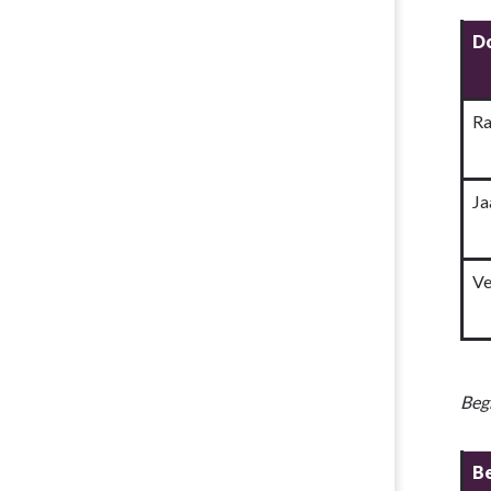
Paragraaf
Do
Grondbeleid
-
Bouwgronde
Ra
in
exploitatie
Ja
Ve
Beg
B