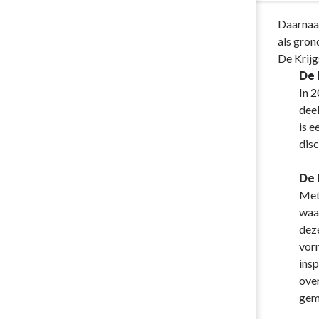
Terug
Daarnaas
naar
als gron
navigatie
De Krij
-
De 
Paragraaf
In 2
Grondbeleid
dee
-
is e
Niet
disc
in
exploitatie
De
genomen
Met
gronden
waa
dez
vor
insp
ove
gem