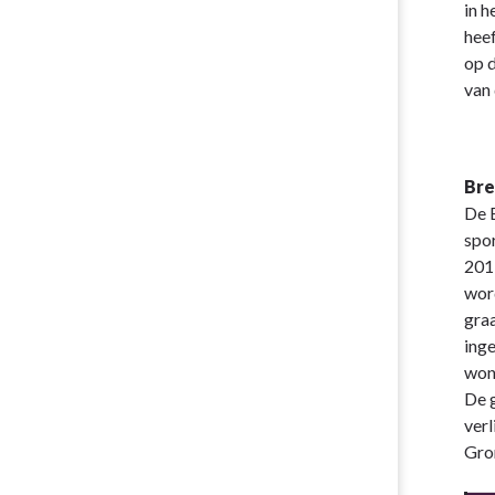
in h
heef
op d
van 
Bre
De 
spor
201
wor
gra
inge
won
De g
ver
Gron