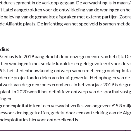
et dure segment in de verkoop gegaan. De verwachting is in maart/
t Latei aangetrokken voor de ontwikkeling van de woningen en het
e naleving van de gemaakte afspraken met externe partijen. Zodra
de Alliantie plaats. De inrichting van het speelveld is samen met d
dius
Bredius is in 2019 aangekocht door onze gemeente van het rijk. D
t en woningen in het sociale karakter en geld gevoteerd voor de vo
9 is het stedenbouwkundig ontwerp samen met een grondexploitatie
den de projectonderdelen verder uitgewerkt.
Het ophogen van de B
afwerk van de groenzones eromheen. In het voorjaar 2019 is de gr
plant.
In 2020 wordt het definitieve ontwerp van de sporthal vastg
ingen.
rondexploitatie kent een verwacht verlies van ongeveer € 5,8 milj
liesvoorziening getroffen, gedekt door een onttrekking aan de A
dexploitaties hiervoor ontoereikend is.