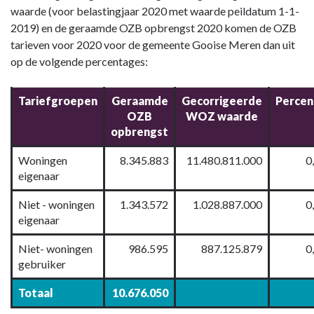
waarde (voor belastingjaar 2020 met waarde peildatum 1-1-
2019) en de geraamde OZB opbrengst 2020 komen de OZB
tarieven voor 2020 voor de gemeente Gooise Meren dan uit
op de volgende percentages:
Tariefgroepen
Geraamde
Gecorrigeerde
Percen
OZB
WOZ waarde
opbrengst
Woningen
8.345.883
11.480.811.000
0
eigenaar
Niet - woningen
1.343.572
1.028.887.000
0
eigenaar
Niet- woningen
986.595
887.125.879
0
gebruiker
Totaal
10.676.050