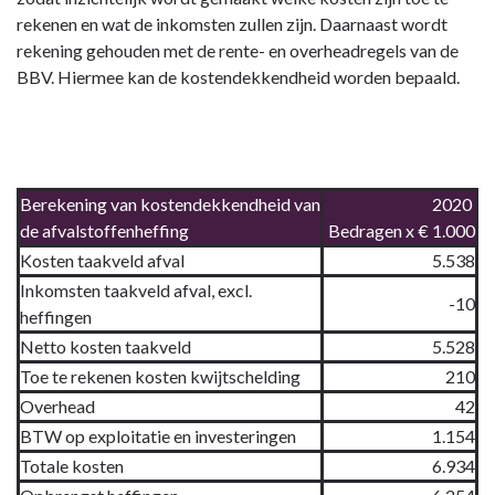
Paragraaf
belastingdruk
rekenen en wat de inkomsten zullen zijn. Daarnaast wordt
Lokale
rekening gehouden met de rente- en overheadregels van de
heffingen
BBV. Hiermee kan de kostendekkendheid worden bepaald.
-
Kostendekkende
heffingen
Berekening van kostendekkendheid van
2020
de afvalstoffenheffing
Bedragen x € 1.000
Kosten taakveld afval
5.538
Inkomsten taakveld afval, excl.
-10
heffingen
Netto kosten taakveld
5.528
Toe te rekenen kosten kwijtschelding
210
Overhead
42
BTW op exploitatie en investeringen
1.154
Totale kosten
6.934