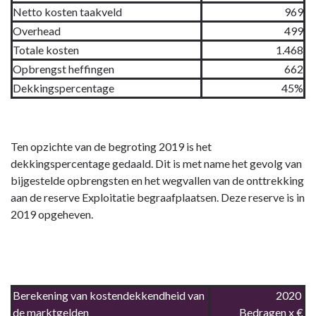
Netto kosten taakveld
969
Overhead
499
Totale kosten
1.468
Opbrengst heffingen
662
Dekkingspercentage
45%
Ten opzichte van de begroting 2019 is het
dekkingspercentage gedaald. Dit is met name het gevolg van
bijgestelde opbrengsten en het wegvallen van de onttrekking
aan de reserve Exploitatie begraafplaatsen. Deze reserve is in
2019 opgeheven.
Berekening van kostendekkendheid van
2020
de marktgelden
Bedragen x €