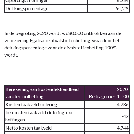
Opbrengst heffingen
6.254
Dekkingspercentage
90,2%
In de begroting 2020 wordt € 680.000 onttrokken aan de
voorziening Egalisatie afvalstoffenheffing, waardoor het
dekkingspercentage voor de afvalstoffenheffing 100%
wordt.
Berekening van kostendekkendheid
2020
van de rioolheffing
Bedragen x € 1.000
Kosten taakveld riolering
4.786
Inkomsten taakveld riolering, excl.
-42
heffingen
Netto kosten taakveld
4.744