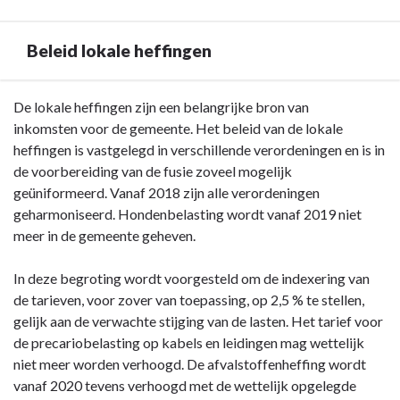
Beleid lokale heffingen
Terug
De lokale heffingen zijn een belangrijke bron van
naar
inkomsten voor de gemeente. Het beleid van de lokale
navigatie
heffingen is vastgelegd in verschillende verordeningen en is in
-
de voorbereiding van de fusie zoveel mogelijk
Paragraaf
geüniformeerd. Vanaf 2018 zijn alle verordeningen
Lokale
geharmoniseerd. Hondenbelasting wordt vanaf 2019 niet
heffingen
meer in de gemeente geheven.
-
Beleid
In deze begroting wordt voorgesteld om de indexering van
lokale
de tarieven, voor zover van toepassing, op 2,5 % te stellen,
heffingen
gelijk aan de verwachte stijging van de lasten. Het tarief voor
de precariobelasting op kabels en leidingen mag wettelijk
niet meer worden verhoogd. De afvalstoffenheffing wordt
vanaf 2020 tevens verhoogd met de wettelijk opgelegde