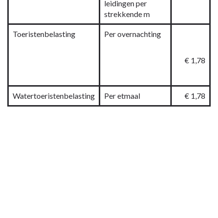
leidingen per
strekkende m
Toeristenbelasting
Per overnachting
€ 1,78
Watertoeristenbelasting
Per etmaal
€ 1,78