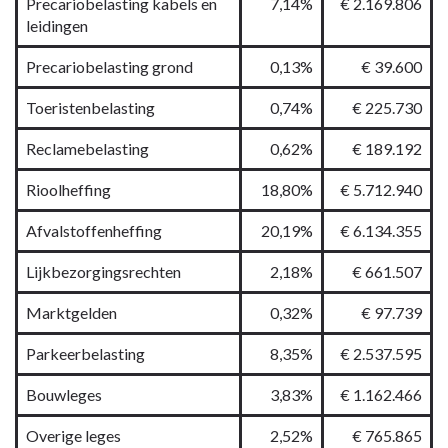
Precariobelasting kabels en
7,14%
€ 2.169.806
leidingen
Precariobelasting grond
0,13%
€ 39.600
Toeristenbelasting
0,74%
€ 225.730
Reclamebelasting
0,62%
€ 189.192
Rioolheffing
18,80%
€ 5.712.940
Afvalstoffenheffing
20,19%
€ 6.134.355
Lijkbezorgingsrechten
2,18%
€ 661.507
Marktgelden
0,32%
€ 97.739
Parkeerbelasting
8,35%
€ 2.537.595
Bouwleges
3,83%
€ 1.162.466
Overige leges
2,52%
€ 765.865