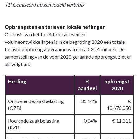
[1] Gebaseerd op gemiddeld verbruik
Opbrengsten en tarieven lokale heffingen
Op basis van het beleid, de tarieven en
volumeontwikkelingen is in de begroting 2020 een totale
belastingopbrengst geraamd van circa €30,4 miljoen. De
samenstelling van de voor 2020 geraamde opbrengst ziet er
als volgt uit:
Heffing
%
opbrengst
aandeel
2020
Onroerendezaakbelasting
35,14%
€
(OZB)
10.676.050
Roerende zaakbelasting
0,04%
€ 11.311
(RZB)