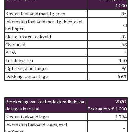
1.000
Kosten taakveld marktgelden
85
Inkomsten taakveld marktgelden, excl.
-3
heffingen
Netto kosten taakveld
82
Overhead
53
BTW
5
Totale kosten
140
Opbrengst heffingen
96
Dekkingspercentage
69%
Berekening van kostendekkendheid van
2020
de leges in totaal
Bedragen x € 1.000
Kosten taakveld leges
1.734
Inkomsten taakveld leges, excl.
-
heffingen