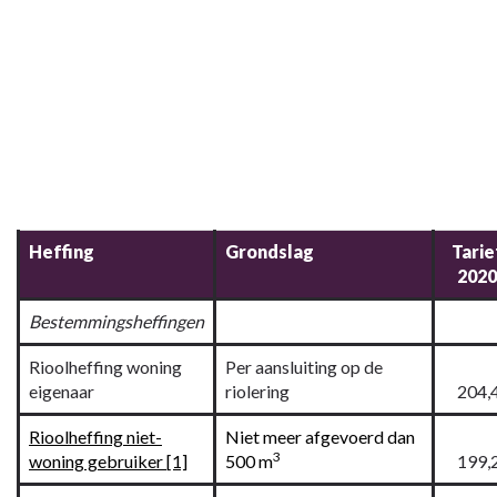
Heffing
Grondslag
Tarie
2020
Bestemmingsheffingen
Rioolheffing woning
Per aansluiting op de
eigenaar
riolering
204,
Rioolheffing niet-
Niet meer afgevoerd dan
3
woning gebruiker [1]
500 m
199,