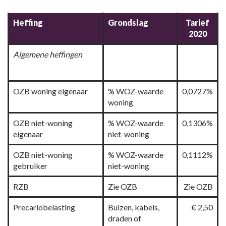
-
Paragraaf
Heffing
Grondslag
Tarief
Lokale
2020
heffingen
-
Algemene heffingen
Tarieven
en
opbrengsten
OZB woning eigenaar
% WOZ-waarde
0,0727%
woning
OZB niet-woning
% WOZ-waarde
0,1306%
eigenaar
niet-woning
OZB niet-woning
% WOZ-waarde
0,1112%
gebruiker
niet-woning
RZB
Zie OZB
Zie OZB
Precariobelasting
Buizen, kabels,
€ 2,50
draden of