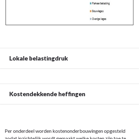
Lokale belastingdruk
Terug
naar
navigatie
Kostendekkende heffingen
-
Paragraaf
Terug
Lokale
naar
heffingen
navigatie
-
Per onderdeel worden kostenonderbouwingen opgesteld
-
Lokale
zodat inzichtelijk wordt gemaakt welke kosten zijn toe te