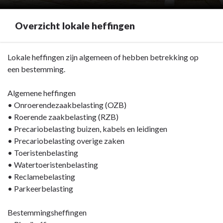
Overzicht lokale heffingen
Terug
Lokale heffingen zijn algemeen of hebben betrekking op
naar
een bestemming.
navigatie
-
Algemene heffingen
Paragraaf
• Onroerendezaakbelasting (OZB)
Lokale
• Roerende zaakbelasting (RZB)
heffingen
• Precariobelasting buizen, kabels en leidingen
-
• Precariobelasting overige zaken
Overzicht
• Toeristenbelasting
lokale
• Watertoeristenbelasting
heffingen
• Reclamebelasting
• Parkeerbelasting
Bestemmingsheffingen