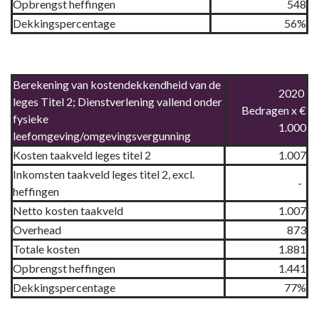
Opbrengst heffingen
548
Dekkingspercentage
56%
Berekening van kostendekkendheid van de
2020
leges Titel 2; Dienstverlening vallend onder
Bedragen x €
fysieke
1.000
leefomgeving/omgevingsvergunning
Kosten taakveld leges titel 2
1.007
Inkomsten taakveld leges titel 2, excl.
-
heffingen
Netto kosten taakveld
1.007
Overhead
873
Totale kosten
1.881
Opbrengst heffingen
1.441
Dekkingspercentage
77%