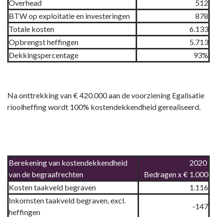
Overhead
512
BTW op exploitatie en investeringen
878
Totale kosten
6.133
Opbrengst heffingen
5.713
Dekkingspercentage
93%
Na onttrekking van € 420.000 aan de voorziening Egalisatie
rioolheffing wordt 100% kostendekkendheid gerealiseerd.
Berekening van kostendekkendheid
2020
van de begraafrechten
Bedragen x € 1.000
Kosten taakveld begraven
1.116
Inkomsten taakveld begraven, excl.
-147
heffingen