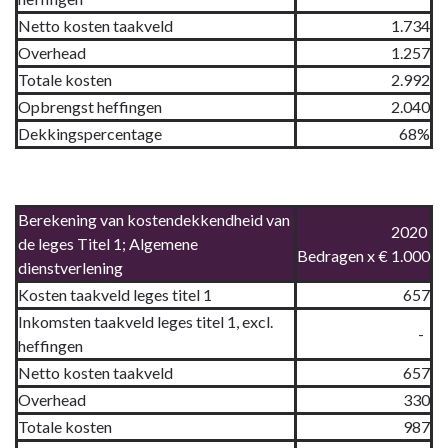
Netto kosten taakveld
1.734
Overhead
1.257
Totale kosten
2.992
Opbrengst heffingen
2.040
Dekkingspercentage
68%
Berekening van kostendekkendheid van
2020
de leges Titel 1; Algemene
Bedragen x € 1.000
dienstverlening
Kosten taakveld leges titel 1
657
Inkomsten taakveld leges titel 1, excl.
-
heffingen
Netto kosten taakveld
657
Overhead
330
Totale kosten
987