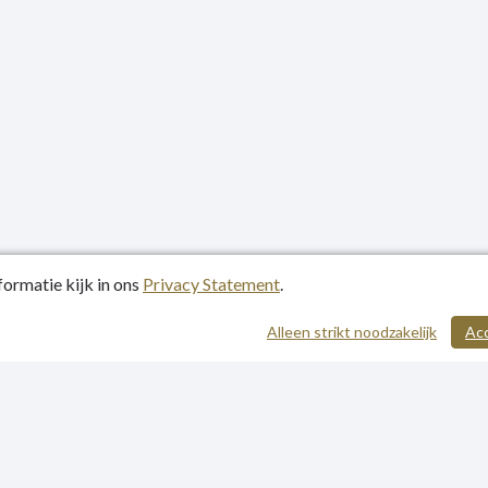
ormatie kijk in ons
Privacy Statement
.
atiedatum: 05-11-2020
Alleen strikt noodzakelijk
Ac
y Statement
p