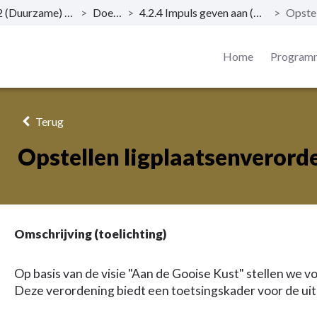
4.2 (Duurzame) economische ontwikkeling
>
Doelstellingen
>
4.2.4 Impuls geven aan (water)recreatie en toerisme aan de kust
>
Home
Program
Terug
Opstellen ligplaatsenverord
Omschrijving (toelichting)
Op basis van de visie "Aan de Gooise Kust" stellen we 
Deze verordening biedt een toetsingskader voor de uit