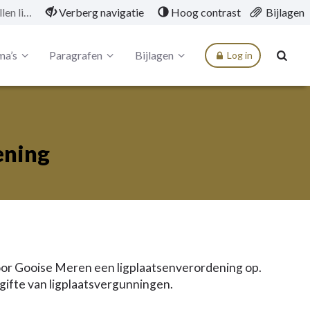
Opstellen ligplaatsenverordening
Verberg navigatie
Hoog contrast
Bijlagen
ma’s
Paragrafen
Bijlagen
Log in
ening
voor Gooise Meren een ligplaatsenverordening op.
gifte van ligplaatsvergunningen.