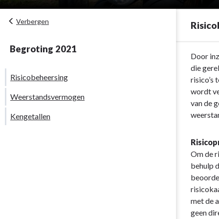
Verbergen
Risico
Begroting 2021
Terug
Door inz
naar
die gere
Risicobeheersing
navigatie
risico’s
-
wordt ve
Weerstandsvermogen
Paragraaf
van de g
Weerstands
weersta
Kengetallen
en
risicobeheer
Risicop
-
Om de ri
Risicobeheer
behulp d
beoordee
risicoka
met de a
geen dir