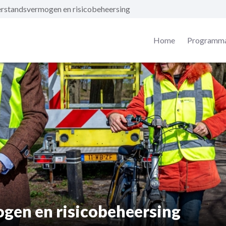
rstandsvermogen en risicobeheersing
Home
Programma
gen en risicobeheersing