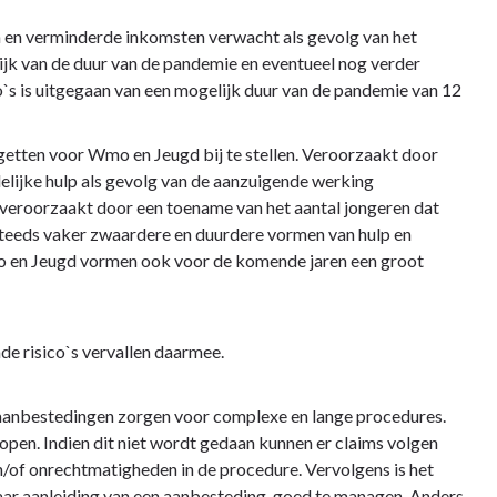
n en verminderde inkomsten verwacht als gevolg van het
elijk van de duur van de pandemie en eventueel nog verder
co`s is uitgegaan van een mogelijk duur van de pandemie van 12
etten voor Wmo en Jeugd bij te stellen. Veroorzaakt door
lijke hulp als gevolg van de aanzuigende werking
veroorzaakt door een toename van het aantal jongeren dat
teeds vaker zwaardere en duurdere vormen van hulp en
 en Jeugd vormen ook voor de komende jaren een groot
de risico`s vervallen daarmee.
anbestedingen zorgen voor complexe en lange procedures.
lopen. Indien dit niet wordt gedaan kunnen er claims volgen
n/of onrechtmatigheden in de procedure. Vervolgens is het
aar aanleiding van een aanbesteding, goed te managen. Anders