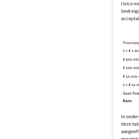
risico m
bedreigd
acceptab
In onder
deze tab
aangeeft
grootste