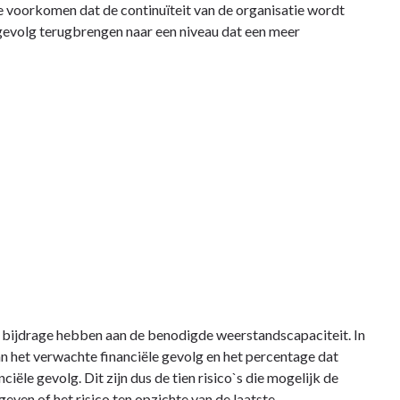
te voorkomen dat de continuïteit van de organisatie wordt
gevolg terugbrengen naar een niveau dat een meer
te bijdrage hebben aan de benodigde weerstandscapaciteit. In
van het verwachte financiële gevolg en het percentage dat
iële gevolg. Dit zijn dus de tien risico`s die mogelijk de
even of het risico ten opzichte van de laatste