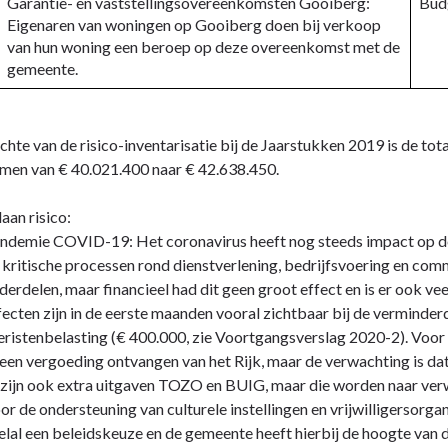
Garantie- en vaststellingsovereenkomsten Gooiberg:
Bud
Eigenaren van woningen op Gooiberg doen bij verkoop
van hun woning een beroep op deze overeenkomst met de
gemeente.
chte van de risico-inventarisatie bij de Jaarstukken 2019 is de tota
men van € 40.021.400 naar € 42.638.450.
an risico:
ndemie COVID-19: Het coronavirus heeft nog steeds impact op de 
 kritische processen rond dienstverlening, bedrijfsvoering en com
derdelen, maar financieel had dit geen groot effect en is er ook 
fecten zijn in de eerste maanden vooral zichtbaar bij de verminde
eristenbelasting (€ 400.000, zie Voortgangsverslag 2020-2). Voor
 een vergoeding ontvangen van het Rijk, maar de verwachting is dat 
 zijn ook extra uitgaven TOZO en BUIG, maar die worden naar verw
or de ondersteuning van culturele instellingen en vrijwilligersorga
elal een beleidskeuze en de gemeente heeft hierbij de hoogte van de