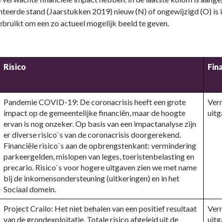
teerde stand (Jaarstukken 2019) nieuw (N) of ongewijzigd (O) is in
bruikt om een zo actueel mogelijk beeld te geven.
Risico
Fin
Pandemie COVID-19: De coronacrisis heeft een grote
Ver
impact op de gemeentelijke financiën, maar de hoogte
uit
ervan is nog onzeker. Op basis van een impactanalyse zijn
er diverse risico`s van de coronacrisis doorgerekend.
Financiële risico`s aan de opbrengstenkant: vermindering
parkeergelden, mislopen van leges, toeristenbelasting en
precario. Risico`s voor hogere uitgaven zien we met name
bij de inkomensondersteuning (uitkeringen) en in het
Sociaal domein.
Project Crailo: Het niet behalen van een positief resultaat
Ver
van de grondexploitatie. Totale risico afgeleid uit de
uit