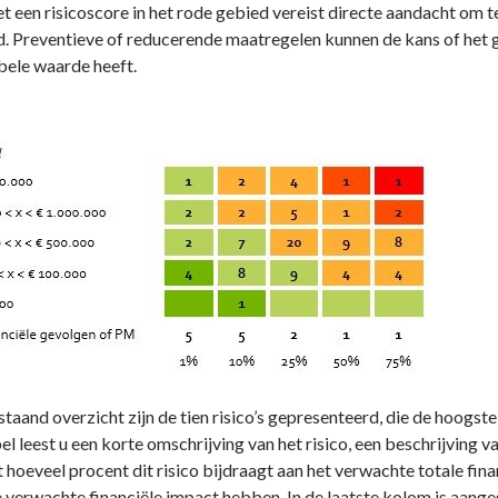
et een risicoscore in het rode gebied vereist directe aandacht om 
. Preventieve of reducerende maatregelen kunnen de kans of het 
ele waarde heeft.
staand overzicht zijn de tien risico’s gepresenteerd, die de hoogs
el leest u een korte omschrijving van het risico, een beschrijving 
 hoeveel procent dit risico bijdraagt aan het verwachte totale financ
 verwachte financiële impact hebben. In de laatste kolom is aangeg