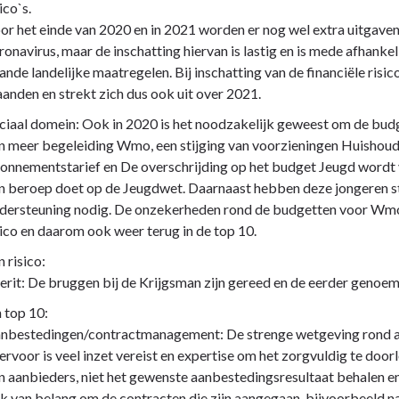
ico`s.
or het einde van 2020 en in 2021 worden er nog wel extra uitgave
ronavirus, maar de inschatting hiervan is lastig en is mede afhank
ande landelijke maatregelen. Bij inschatting van de financiële risi
anden en strekt zich dus ook uit over 2021.
ciaal domein: Ook in 2020 is het noodzakelijk geweest om de budg
n meer begeleiding Wmo, een stijging van voorzieningen Huishoude
onnementstarief en De overschrijding op het budget Jeugd wordt 
n beroep doet op de Jeugdwet. Daarnaast hebben deze jongeren s
dersteuning nodig. De onzekerheden rond de budgetten voor Wmo
sico en daarom ook weer terug in de top 10.
 risico:
erit: De bruggen bij de Krijgsman zijn gereed en de eerder genoem
 top 10:
nbestedingen/contractmanagement: De strenge wetgeving rond a
ervoor is veel inzet vereist en expertise om het zorgvuldig te door
n aanbieders, niet het gewenste aanbestedingsresultaat behalen e
k van belang om de contracten die zijn aangegaan, bijvoorbeeld n