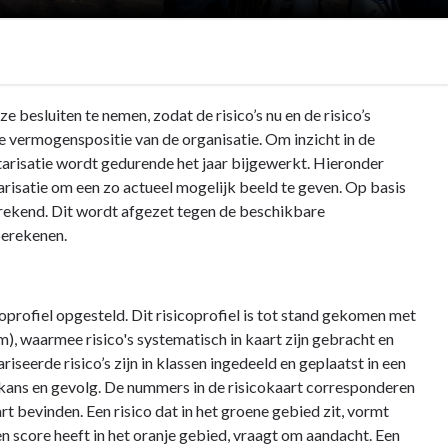
ze besluiten te nemen, zodat de risico’s nu en de risico’s
de vermogenspositie van de organisatie. Om inzicht in de
entarisatie wordt gedurende het jaar bijgewerkt. Hieronder
arisatie om een zo actueel mogelijk beeld te geven. Op basis
erekend. Dit wordt afgezet tegen de beschikbare
berekenen.
oprofiel opgesteld. Dit risicoprofiel is tot stand gekomen met
 waarmee risico's systematisch in kaart zijn gebracht en
riseerde risico’s zijn in klassen ingedeeld en geplaatst in een
aar kans en gevolg. De nummers in de risicokaart corresponderen
art bevinden. Een risico dat in het groene gebied zit, vormt
een score heeft in het oranje gebied, vraagt om aandacht. Een