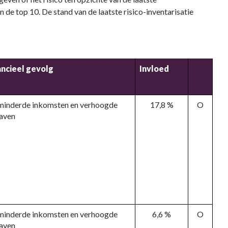
 de top 10. De stand van de laatste risico-inventarisatie
ancieel gevolg
Invloed
minderde inkomsten en verhoogde
17,8 %
O
gaven
minderde inkomsten en verhoogde
6,6 %
O
gaven