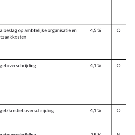
a beslag op ambtelijke organisatie en
4,5 %
O
htzaakkosten
getoverschrijding
4,1 %
O
et/krediet overschrijding
4,1 %
O
getoverschrijding
3,5 %
N