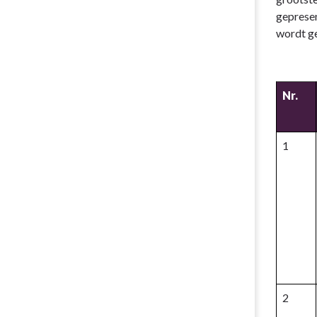
gepresen
wordt ge
Nr.
1
2