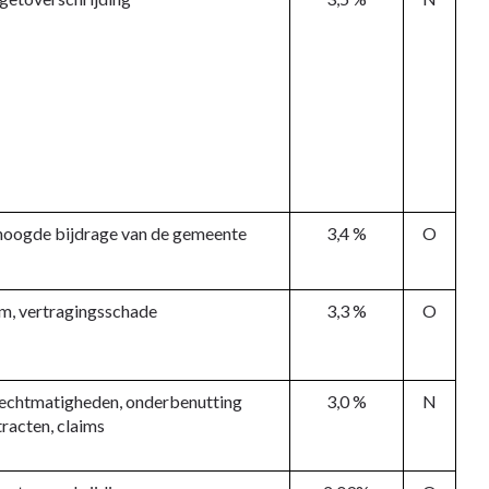
hoogde bijdrage van de gemeente
3,4 %
O
m, vertragingsschade
3,3 %
O
echtmatigheden, onderbenutting
3,0 %
N
racten, claims