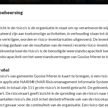
beheersing
icht in de risico’s is de organisatie in staat om op verantwoorde wij
lateerd zijn aan toekomstige activiteiten, in verhouding staan tot 
 te verkrijgen, worden er risico-inventarisaties uitgevoerd. De inv
rslag gedaan van de resultaten van de meest recente risico-invent
eïnventariseerde risico’s is de benodigde weerstandscapaciteit b
vermogen
ndscapaciteit om het weerstandsvermogen van Gooise Meren te 
sing
rofiel
sico's van gemeente Gooise Meren in kaart te brengen, is een risic
sing
e applicatie NARIS® (NAR Risicomanagement Informatie Systeem),
ld. In totaal zijn 111 grote risico's in beeld gebracht. De geïnventa
art. De risicokaart geeft inzicht in de spreiding van de risico’s n
antallen risico’s die zich in het desbetreffende vak van de risicoka
ect gevaar voor de continuïteit van de organisatie. Een risico dat 