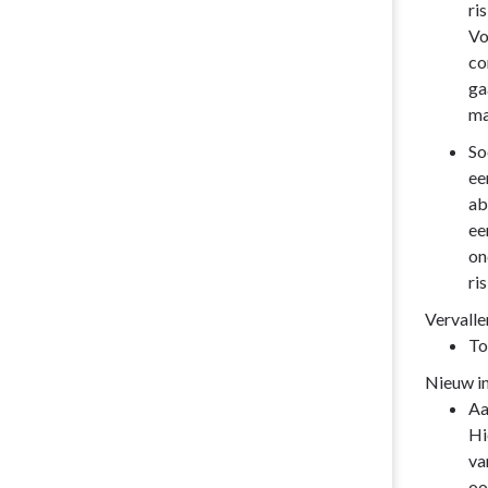
ris
Vo
co
ga
ma
So
ee
ab
ee
on
ri
Vervallen
To
Nieuw in
Aa
Hi
va
oo