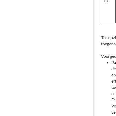
10
Ten opzi
toegeno
Voorgeda
Pa
de
on
ef
to
er
Er
Vo
ve