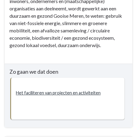
inwoners, ondernemers en (maatschappelijke)
-
organisaties aan deelneemt, wordt gewerkt aan een
5.1
duurzaam en gezond Gooise Meren, te weten: gebruik
Duurzaamheid
van niet-fossiele energie, slimmere en groenere
-
mobiliteit, een afvalloze samenleving / circulaire
Doelstellingen
economie, biodiversiteit / een gezond ecosysteem,
-
gezond lokaal voedsel, duurzaam onderwijs.
5.1.3
Doelstelling
-
Opgavegericht
Zo gaan we dat doen
werken
aan
een
Het faciliteren van projecten en activiteiten
duurzame
en
gezonde
manier
van
leven