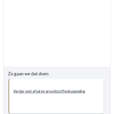
Opvolging
van
het
regionaal
uitvoeringsprogramma
VANG
Zo gaan we dat doen
Verder met afval en grondstoffeninzameling