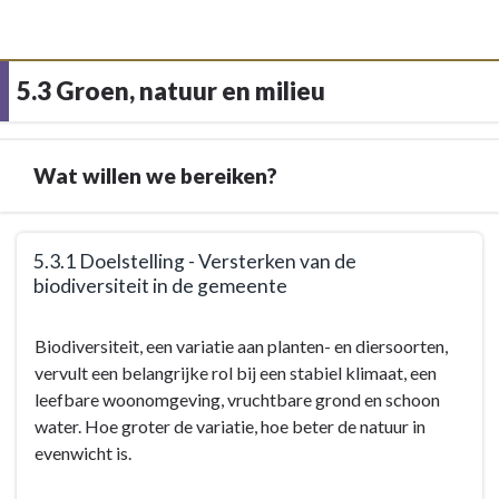
5.3 Groen, natuur en milieu
Wat willen we bereiken?
Terug
5.3.1 Doelstelling - Versterken van de
naar
biodiversiteit in de gemeente
navigatie
-
Terug
Biodiversiteit, een variatie aan planten- en diersoorten,
5.3
naar
vervult een belangrijke rol bij een stabiel klimaat, een
Groen,
navigatie
leefbare woonomgeving, vruchtbare grond en schoon
natuur
-
water. Hoe groter de variatie, hoe beter de natuur in
en
5.3
evenwicht is.
milieu
Groen,
-
natuur