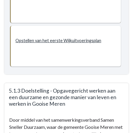
in
2050
aardgasvrij
Opstellen van het eerste Wijkuitvoeringsplan
5.1.3 Doelstelling - Opgavegericht werken aan
een duurzame en gezonde manier van leven en
werken in Gooise Meren
Terug
Door middel van het samenwerkingsverband Samen
naar
Sneller Duurzaam, waar de gemeente Gooise Meren met
navigatie