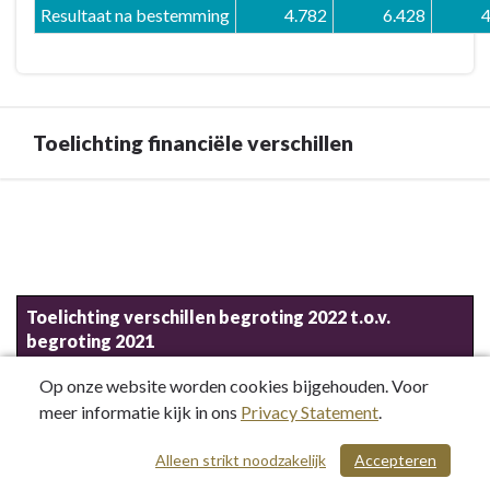
Resultaat na bestemming
4.782
6.428
4
Toelichting financiële verschillen
Terug
naar
navigatie
-
5.
Toelichting verschillen begroting 2022 t.o.v.
begroting 2021
Programma
Duurzaamheid,
Onderdeel programma 5
Verschil
V/N
Op onze website worden cookies bijgehouden. Voor
Water
(x €
meer informatie kijk in ons
Privacy Statement
.
en
1.000)
(V=
Groen
Alleen strikt noodzakelijk
Accepteren
/ 467
voordeel,
N=
-