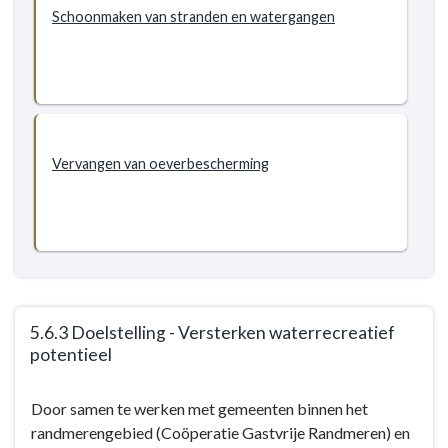
Doelstellingen
Schoonmaken van stranden en watergangen
-
5.6.2
Doelstelling
-
Onderhoud
van
Vervangen van oeverbescherming
watergangen,
oevers
en
waterbouwkundige
objecten
5.6.3 Doelstelling - Versterken waterrecreatief
potentieel
Terug
Door samen te werken met gemeenten binnen het
naar
randmerengebied (Coöperatie Gastvrije Randmeren) en
navigatie