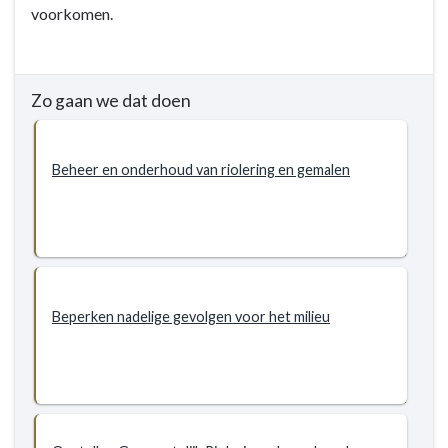
voorkomen.
Doelstellingen
op
water
-
Doelstellingen
Zo gaan we dat doen
-
5.6.1
Doelstelling
Beheer en onderhoud van riolering en gemalen
-
Zorgdragen
voor
stedelijk
water
Beperken nadelige gevolgen voor het milieu