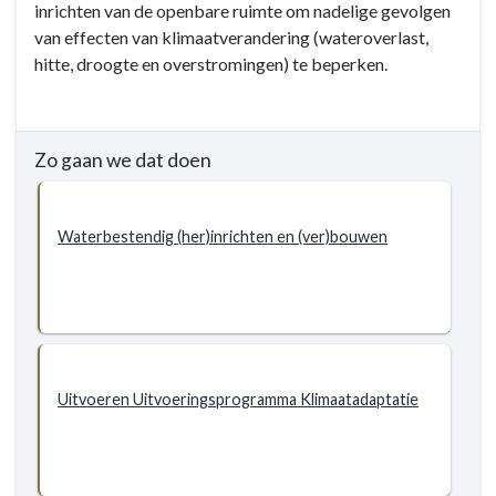
inrichten van de openbare ruimte om nadelige gevolgen
Doelstellingen
5.2
van effecten van klimaatverandering (wateroverlast,
Klimaatadaptatie
hitte, droogte en overstromingen) te beperken.
-
Doelstellingen
-
5.2.1
Zo gaan we dat doen
Doelstelling
-
Het
Waterbestendig (her)inrichten en (ver)bouwen
klimaatbestendig
inrichten
van
de
openbare
ruimte
Uitvoeren Uitvoeringsprogramma Klimaatadaptatie
voor
2050