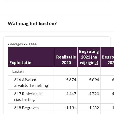
Wat mag het kosten?
Terug
Bedragen x €1.000
naar
Begroting
navigatie
Realisatie
2021 (na
Begro
-
Exploitatie
2020
wijziging)
20
5.
Programma
Lasten
Duurzaamheid,
616 Afval en
5.674
5.894
6
Water
afvalstoffenheffing
en
617 Riolering en
4.447
4.720
4
Groen
rioolheffing
-
Wat
618 Begraven
1.131
1.282
1
mag