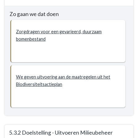
Doelstellingen
en
milieu
Zo gaan we dat doen
-
Doelstellingen
Zorgdragen voor een gevarieerd, duurzaam
-
bomenbestand
5.3.1
Doelstelling
-
Versterken
van
We geven uitvoering aan de maatregelen uit het
de
Biodiversiteitsactieplan
biodiversiteit
in
de
gemeente
5.3.2 Doelstelling - Uitvoeren Milieubeheer