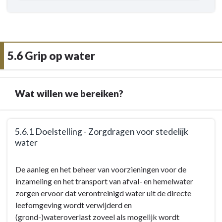
5.6 Grip op water
Wat willen we bereiken?
Terug
5.6.1 Doelstelling - Zorgdragen voor stedelijk
naar
water
navigatie
-
Terug
De aanleg en het beheer van voorzieningen voor de
5.6
naar
inzameling en het transport van afval- en hemelwater
Grip
navigatie
zorgen ervoor dat verontreinigd water uit de directe
op
-
leefomgeving wordt verwijderd en
water
5.6
(grond-)wateroverlast zoveel als mogelijk wordt
-
Grip