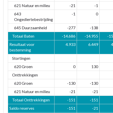
621 Natuur en milieu
-21
-1
643
-1
0
Ongediertebestrijding
645 Duurzaamheid
-277
-138
Totaal Baten
-14.686
-14.955
-1
Resultaat voor
4.933
6.449
4
bestemming
Stortingen
620 Groen
0
130
Onttrekkingen
620 Groen
-130
-130
621 Natuur en milieu
-21
-21
Totaal Onttrekkingen
-151
-151
Saldo reserves
-151
-21