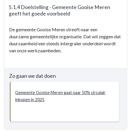
en
5.1.4 Doelstelling - Gemeente Gooise Meren
werken
geeft het goede voorbeeld
in
Terug
Gooise
De gemeente Gooise Meren streeft naar een
naar
Meren
duurzame gemeentelijke organisatie. Dat wil zeggen dat
navigatie
duurzaamheid een steeds intergraler onderdeel wordt
-
van onze werkzaamheden.
5.1
Duurzaamheid
-
Doelstellingen
Zo gaan we dat doen
-
5.1.4
Gemeente Gooise Meren gaat naar 50% circulair
Doelstelling
inkopen in 2025
-
Gemeente
Gooise
Meren
geeft