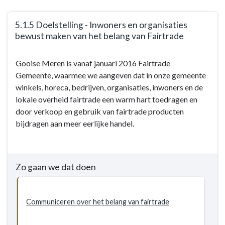
het
goede
5.1.5 Doelstelling - Inwoners en organisaties
voorbeeld
bewust maken van het belang van Fairtrade
Terug
Gooise Meren is vanaf januari 2016 Fairtrade
naar
Gemeente, waarmee we aangeven dat in onze gemeente
navigatie
winkels, horeca, bedrijven, organisaties, inwoners en de
-
lokale overheid fairtrade een warm hart toedragen en
5.1
door verkoop en gebruik van fairtrade producten
Duurzaamheid
bijdragen aan meer eerlijke handel.
-
Doelstellingen
-
5.1.5
Zo gaan we dat doen
Doelstelling
-
Inwoners
Communiceren over het belang van fairtrade
en
organisaties