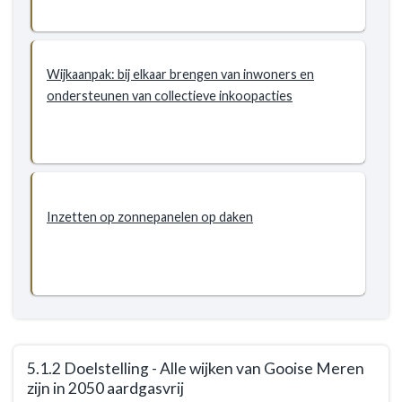
Meren
is
in
Wijkaanpak: bij elkaar brengen van inwoners en
2050
ondersteunen van collectieve inkoopacties
een
energieneutrale
gemeente
Inzetten op zonnepanelen op daken
5.1.2 Doelstelling - Alle wijken van Gooise Meren
zijn in 2050 aardgasvrij