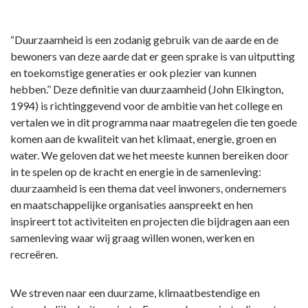
Terug
naar
navigatie
“Duurzaamheid is een zodanig gebruik van de aarde en de
-
bewoners van deze aarde dat er geen sprake is van uitputting
5.
en toekomstige generaties er ook plezier van kunnen
Programma
hebben.’’ Deze definitie van duurzaamheid (John Elkington,
Duurzaamheid,
1994) is richtinggevend voor de ambitie van het college en
Water
vertalen we in dit programma naar maatregelen die ten goede
en
komen aan de kwaliteit van het klimaat, energie, groen en
Groen
water. We geloven dat we het meeste kunnen bereiken door
-
in te spelen op de kracht en energie in de samenleving:
Ambitie
duurzaamheid is een thema dat veel inwoners, ondernemers
en maatschappelijke organisaties aanspreekt en hen
inspireert tot activiteiten en projecten die bijdragen aan een
samenleving waar wij graag willen wonen, werken en
recreëren.
We streven naar een duurzame, klimaatbestendige en