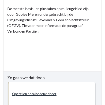
Terug
De meeste basis- en plustaken op milieugebied zijn
naar
door Gooise Meren ondergebracht bij de
navigatie
Omgevingsdienst Flevoland & Gooi en Vechtstreek
-
(OFGV). Zie voor meer informatie de paragraaf
5.3
Verbonden Partijen.
Groen,
natuur
en
milieu
-
Doelstellingen
-
5.3.2
Zo gaan we dat doen
Doelstelling
-
Uitvoeren
Opstellen nota bodembeheer
Milieubeheer