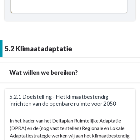
bewust
maken
van
het
belang
van
5.2 Klimaatadaptatie
Fairtrade
Wat willen we bereiken?
Terug
5.2.1 Doelstelling - Het klimaatbestendig
naar
inrichten van de openbare ruimte voor 2050
navigatie
-
Terug
In het kader van het Deltaplan Ruimtelijke Adaptatie
5.2
naar
(DPRA) en de (nog vast te stellen) Regionale en Lokale
Klimaatadaptatie
navigatie
Adaptatiestrategie werken wij aan het klimaatbestendig
-
-