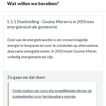
Wat willen we bereiken?
Terug
5.1.1 Doelstelling - Gooise Meren is in 2050 een
naar
energieneutrale gemeente
navigatie
-
Terug
Doel van de energietransitie is om zoveel mogelijk
5.1
naar
energie te besparen en over te schakelen op alternatieve,
Duurzaamheid
navigatie
duurzame energiebronnen. In 2050 moet Gooise Meren
-
-
volledig energieneutraal zijn.
Doelstellingen
5.1
Duurzaamheid
-
Doelstellingen
Zo gaan we dat doen
-
5.1.1
Onderzoeken van concrete mogelijkheden binnen de
Doelstelling
zoekgebieden voor hernieuwbare energie
-
Gooise