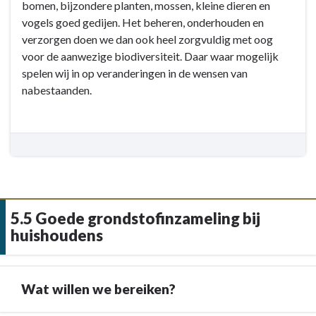
bomen, bijzondere planten, mossen, kleine dieren en
Doelstellingen
5.4
vogels goed gedijen. Het beheren, onderhouden en
Begraafplaatsen
verzorgen doen we dan ook heel zorgvuldig met oog
-
voor de aanwezige biodiversiteit. Daar waar mogelijk
Doelstellingen
spelen wij in op veranderingen in de wensen van
-
nabestaanden.
5.4.1
Doelstelling
-
Instandhouden
en
zorgvuldig
beheren
van
5.5 Goede grondstofinzameling bij
de
huishoudens
gemeentelijke
begraafplaatsen
Wat willen we bereiken?