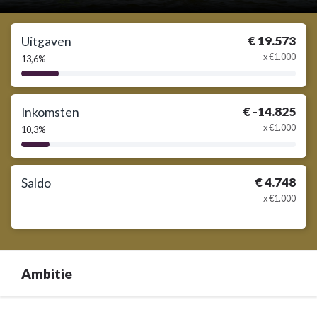
€ 19.573
Uitgaven
x €1.000
13,6%
13,6%
Complete
€ -14.825
Inkomsten
x €1.000
10,3%
10,3%
Complete
€ 4.748
Saldo
x €1.000
Ambitie