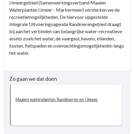
IJmeergebied (Samenwerkingsverband Maaien
-
Waterplanten IJmeer - Markermeer) versterken we de
5.6
recreatiemogelijkheden. De hiervoor opgestelde
Grip
Integrale Uitvoeringsagenda Randmerengebied draagt
op
bij aan het verbinden van belangrijke water-recreatieve
water
assets zoals het water, de vaargeul, havens, eilanden,
-
kusten, fietspaden en overnachtingsmogelijkheden langs
Doelstellingen
het water.
-
5.6.3
Doelstelling
-
Zo gaan we dat doen
Versterken
waterrecreatief
potentieel
Maaien waterplanten Randmeren en IJmeer