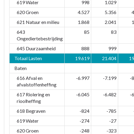
619 Water
998
1.029
het
620 Groen
4.527
5.356
4
kosten?
621 Natuur en milieu
1.868
2.041
1
643
85
83
Ongediertebestrijding
645 Duurzaamheid
888
999
Totaal Lasten
19.619
21.404
19
Baten
616 Afval en
-6.997
-7.199
-
afvalstoffenheffing
617 Riolering en
-6.045
-6.482
-
rioolheffing
618 Begraven
-824
-785
619 Water
-274
-27
620 Groen
-248
-323