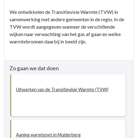
Terug
We ontwikkelen de Transitievisie Warmte (TVW) in
naar
samenwerking met andere gemeenten in de regio. In de
navigatie
TVW wordt aangegeven wanneer de verschillende
-
wijken naar verwachting van het gas af gaan en welke
5.1
warmtebronnen daarbij in beeld zijn.
Duurzaamheid
-
Doelstellingen
-
Zo gaan we dat doen
5.1.2
Doelstelling
-
Uitwerken van de Transitievisie Warmte (TVW)
Alle
wijken
van
Gooise
Meren
zijn
Aanleg warmtenet in Muiderberg