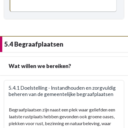
5.4 Begraafplaatsen
Wat willen we bereiken?
Terug
5.4.1 Doelstelling - Instandhouden en zorgvuldig
naar
beheren van de gemeentelijke begraafplaatsen
navigatie
-
Terug
Begraafplaatsen zijn naast een plek waar geliefden een
5.4
naar
laatste rustplaats hebben gevonden ook groene oases,
Begraafplaatsen
navigatie
plekken voor rust, bezinning en natuurbeleving, waar
-
-