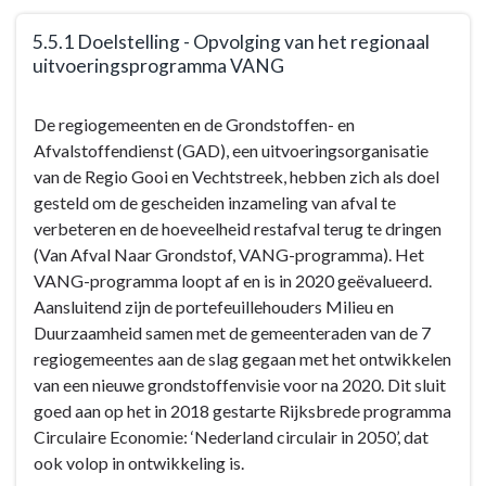
Terug
5.5.1 Doelstelling - Opvolging van het regionaal
naar
uitvoeringsprogramma VANG
navigatie
-
Terug
De regiogemeenten en de Grondstoffen- en
5.5
naar
Afvalstoffendienst (GAD), een uitvoeringsorganisatie
Goede
navigatie
van de Regio Gooi en Vechtstreek, hebben zich als doel
grondstofinzameling
-
gesteld om de gescheiden inzameling van afval te
bij
5.5
verbeteren en de hoeveelheid restafval terug te dringen
huishoudens
Goede
(Van Afval Naar Grondstof, VANG-programma). Het
-
grondstofinzameling
VANG-programma loopt af en is in 2020 geëvalueerd.
Doelstellingen
bij
Aansluitend zijn de portefeuillehouders Milieu en
huishoudens
Duurzaamheid samen met de gemeenteraden van de 7
-
regiogemeentes aan de slag gegaan met het ontwikkelen
Doelstellingen
van een nieuwe grondstoffenvisie voor na 2020. Dit sluit
-
goed aan op het in 2018 gestarte Rijksbrede programma
5.5.1
Circulaire Economie: ‘Nederland circulair in 2050’, dat
Doelstelling
ook volop in ontwikkeling is.
-