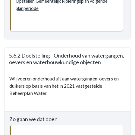
Opstellen Gemeentelijk Rioleringsplan volgende
planperiode
5.6.2 Doelstelling - Onderhoud van watergangen,
oevers en waterbouwkundige objecten
Terug
Wij voeren onderhoud uit aan watergangen, oevers en
naar
duikers op basis van het in 2021 vastgestelde
navigatie
Beheerplan Water.
-
5.6
Grip
op
Zo gaan we dat doen
water
-