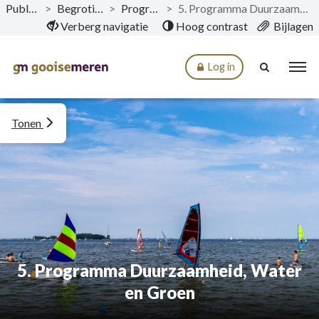
Publicaties
>
Begroting 2022
>
Programma’s
>
5. Programma Duurzaamheid, Water en Groen
Naar hoofdinhoud
Verberg navigatie
Hoog contrast
Bijlagen
Log in
Tonen
5. Programma Duurzaamheid, Water
en Groen