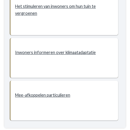
inwoners
Het stimuleren van inwoners om hun tuin te
klimaatbestendige
vergroenen
inrichting
particuliere
gronden
Inwoners informeren over klimaatadaptatie
Mee-afkoppelen particulieren