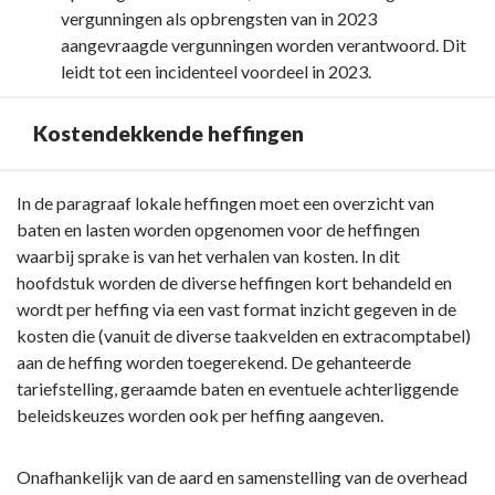
vergunningen als opbrengsten van in 2023
aangevraagde vergunningen worden verantwoord. Dit
leidt tot een incidenteel voordeel in 2023.
Kostendekkende heffingen
Terug
In de paragraaf lokale heffingen moet een overzicht van
naar
baten en lasten worden opgenomen voor de heffingen
navigatie
waarbij sprake is van het verhalen van kosten. In dit
-
hoofdstuk worden de diverse heffingen kort behandeld en
Paragraaf
wordt per heffing via een vast format inzicht gegeven in de
Lokale
kosten die (vanuit de diverse taakvelden en extracomptabel)
heffingen
aan de heffing worden toegerekend. De gehanteerde
-
tariefstelling, geraamde baten en eventuele achterliggende
Kostendekkende
beleidskeuzes worden ook per heffing aangeven.
heffingen
Onafhankelijk van de aard en samenstelling van de overhead