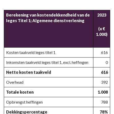
Berekening van kostendekkendheid van de
2023
leges Titel 1; Algemene dienstverlening
(x €
1.000)
Kosten taakveld leges titel 1
616
Inkomsten taakveld leges titel 1, excl. heffingen
0
Netto kosten taakveld
616
Overhead
392
Totale kosten
1.008
Opbrengst heffingen
788
Dekkingspercentage
78%