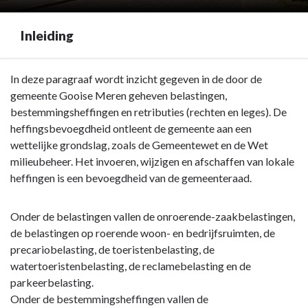
Inleiding
Terug
In deze paragraaf wordt inzicht gegeven in de door de
naar
gemeente Gooise Meren geheven belastingen,
navigatie
bestemmingsheffingen en retributies (rechten en leges). De
-
heffingsbevoegdheid ontleent de gemeente aan een
Paragraaf
wettelijke grondslag, zoals de Gemeentewet en de Wet
Lokale
milieubeheer. Het invoeren, wijzigen en afschaffen van lokale
heffingen
heffingen is een bevoegdheid van de gemeenteraad.
-
Inleiding
Onder de belastingen vallen de onroerende-zaakbelastingen,
de belastingen op roerende woon- en bedrijfsruimten, de
precariobelasting, de toeristenbelasting, de
watertoeristenbelasting, de reclamebelasting en de
parkeerbelasting.
Onder de bestemmingsheffingen vallen de