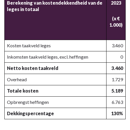
Berekening van kostendekkendheid van de
2023
leges in totaal
(x €
1.000)
Kosten taakveld leges
3.460
Inkomsten taakveld leges, excl. heffingen
0
Netto kosten taakveld
3.460
Overhead
1.729
Totale kosten
5.189
Opbrengst heffingen
6.763
Dekkingspercentage
130%