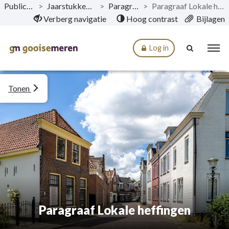
Publicaties
>
Jaarstukken 2023
>
Paragrafen
>
Paragraaf Lokale heffingen
Naar hoofdinhoud
Verberg navigatie
Hoog contrast
Bijlagen
Log in
Tonen
Paragraaf Lokale heffingen