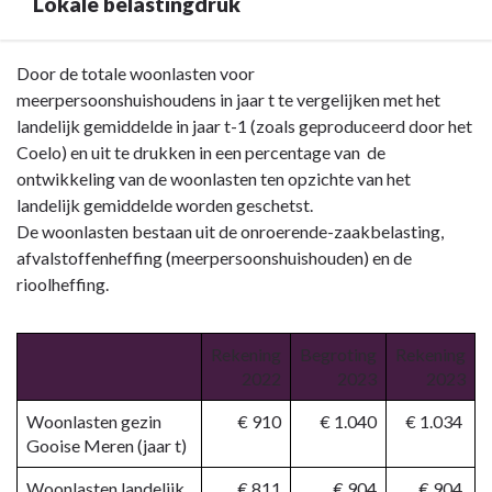
Lokale belastingdruk
Terug
Door de totale woonlasten voor
naar
meerpersoonshuishoudens in jaar t te vergelijken met het
navigatie
landelijk gemiddelde in jaar t-1 (zoals geproduceerd door het
-
Coelo) en uit te drukken in een percentage van de
Paragraaf
ontwikkeling van de woonlasten ten opzichte van het
Lokale
landelijk gemiddelde worden geschetst.
heffingen
De woonlasten bestaan uit de onroerende-zaakbelasting,
-
afvalstoffenheffing (meerpersoonshuishouden) en de
Lokale
rioolheffing.
belastingdruk
Rekening
Begroting
Rekening
2022
2023
2023
Woonlasten gezin
€ 910
€ 1.040
€ 1.034
Gooise Meren (jaar t)
Woonlasten landelijk
€ 811
€ 904
€ 904