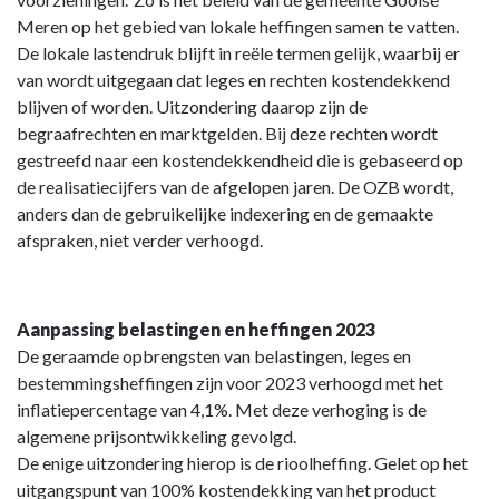
Paragraaf
Meren op het gebied van lokale heffingen samen te vatten.
Lokale
De lokale lastendruk blijft in reële termen gelijk, waarbij er
heffingen
van wordt uitgegaan dat leges en rechten kostendekkend
-
blijven of worden. Uitzondering daarop zijn de
Beleid
begraafrechten en marktgelden. Bij deze rechten wordt
lokale
gestreefd naar een kostendekkendheid die is gebaseerd op
heffingen
de realisatiecijfers van de afgelopen jaren. De OZB wordt,
anders dan de gebruikelijke indexering en de gemaakte
afspraken, niet verder verhoogd.
Aanpassing belastingen en heffingen 2023
De geraamde opbrengsten van belastingen, leges en
bestemmingsheffingen zijn voor 2023 verhoogd met het
inflatiepercentage van 4,1%. Met deze verhoging is de
algemene prijsontwikkeling gevolgd.
De enige uitzondering hierop is de rioolheffing. Gelet op het
uitgangspunt van 100% kostendekking van het product