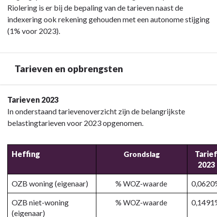
Riolering is er bij de bepaling van de tarieven naast de
indexering ook rekening gehouden met een autonome stijging
(1% voor 2023).
Tarieven en opbrengsten
Terug
Tarieven 2023
naar
In onderstaand tarievenoverzicht zijn de belangrijkste
navigatie
belastingtarieven voor 2023 opgenomen.
-
Paragraaf
Heffing
Tarie
Grondslag
Lokale
2023
heffingen
-
OZB woning (eigenaar)
0,0620
% WOZ-waarde
Tarieven
OZB niet-woning
0,1491
% WOZ-waarde
en
(eigenaar)
opbrengsten