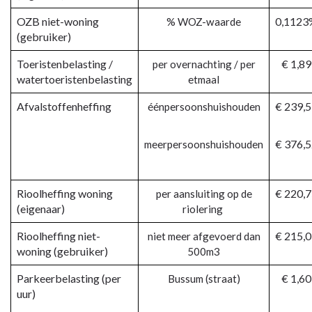
OZB niet-woning
0,1123
% WOZ-waarde
(gebruiker)
Toeristenbelasting /
€ 1,89
per overnachting / per
watertoeristenbelasting
etmaal
Afvalstoffenheffing
€ 239,
éénpersoonshuishouden
€ 376,
meerpersoonshuishouden
Rioolheffing woning
€ 220,
per aansluiting op de
(eigenaar)
riolering
Rioolheffing niet-
€ 215,
niet meer afgevoerd dan
woning (gebruiker)
500m3
Parkeerbelasting (per
€ 1,60
Bussum (straat)
uur)