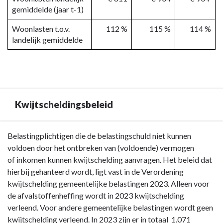
gemiddelde (jaar t-1)
Woonlasten t.o.v.
112 %
115 %
114 %
landelijk gemiddelde
Kwijtscheldingsbeleid
Terug
Belastingplichtigen die de belastingschuld niet kunnen
naar
voldoen door het ontbreken van (voldoende) vermogen
navigatie
of inkomen kunnen kwijtschelding aanvragen. Het beleid dat
-
hierbij gehanteerd wordt, ligt vast in de Verordening
Paragraaf
kwijtschelding gemeentelijke belastingen 2023. Alleen voor
Lokale
de afvalstoffenheffing wordt in 2023 kwijtschelding
heffingen
verleend. Voor andere gemeentelijke belastingen wordt geen
-
kwijtschelding verleend. In 2023 zijn er in to
taal 1.071