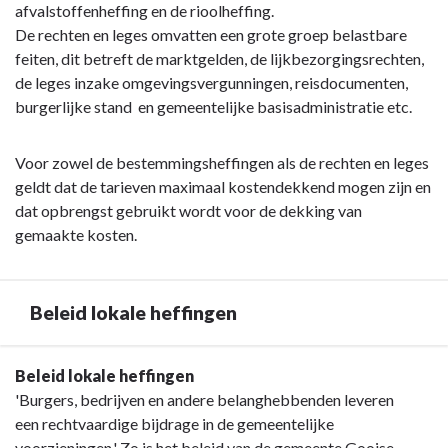
afvalstoffenheffing en de rioolheffing.
De rechten en leges omvatten een grote groep belastbare
feiten, dit betreft de marktgelden, de lijkbezorgingsrechten,
de leges inzake omgevingsvergunningen, reisdocumenten,
burgerlijke stand en gemeentelijke basisadministratie etc.
Voor zowel de bestemmingsheffingen als de rechten en leges
geldt dat de tarieven maximaal kostendekkend mogen zijn en
dat opbrengst gebruikt wordt voor de dekking van
gemaakte kosten.
Beleid lokale heffingen
Terug
Beleid lokale heffingen
naar
'Burgers, bedrijven en andere belanghebbenden leveren
navigatie
een rechtvaardige bijdrage in de gemeentelijke
-
voorzieningen.' Zo is het beleid van de gemeente Gooise