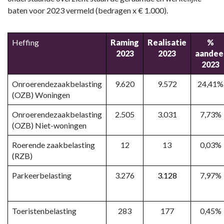
baten voor 2023 vermeld (bedragen x € 1.000).
Heffing
Raming
Realisatie
%
2023
2023
aandee
2023
Onroerendezaakbelasting
9.620
9.572
24,41%
(OZB) Woningen
Onroerendezaakbelasting
2.505
3.031
7,73%
(OZB) Niet-woningen
Roerende zaakbelasting
12
13
0,03%
(RZB)
Parkeerbelasting
3.276
3.128
7,97%
Toeristenbelasting
283
177
0,45%