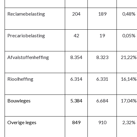
Reclamebelasting
204
189
0,48%
Precariobelasting
42
19
0,05%
Afvalstoffenheffing
8.354
8.323
21,22%
Rioolheffing
6.314
6.331
16,14%
Bouwleges
5.384
6.684
17,04%
Overige leges
849
910
2,32%