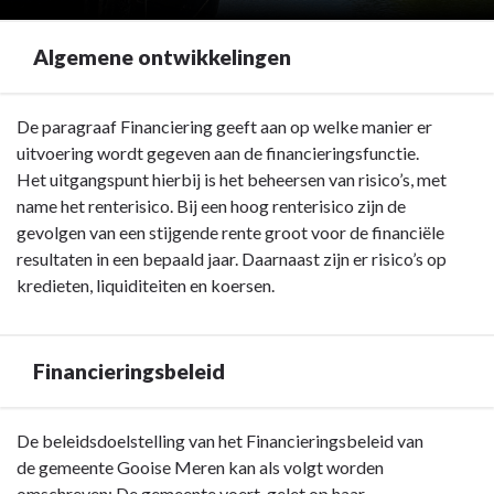
Algemene ontwikkelingen
Terug
De paragraaf Financiering geeft aan op welke manier er
naar
uitvoering wordt gegeven aan de financieringsfunctie.
navigatie
Het uitgangspunt hierbij is het beheersen van risico’s, met
-
name het renterisico. Bij een hoog renterisico zijn de
Paragraaf
gevolgen van een stijgende rente groot voor de financiële
Financiering
resultaten in een bepaald jaar. Daarnaast zijn er risico’s op
-
kredieten, liquiditeiten en koersen.
Algemene
ontwikkelingen
Financieringsbeleid
Terug
De beleidsdoelstelling van het Financieringsbeleid van
naar
de gemeente Gooise Meren kan als volgt worden
navigatie
omschreven: De gemeente voert, gelet op haar