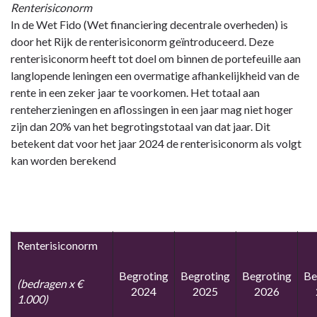
Renterisiconorm
In de Wet Fido (Wet financiering decentrale overheden) is
door het Rijk de renterisiconorm geïntroduceerd. Deze
renterisiconorm heeft tot doel om binnen de portefeuille aan
langlopende leningen een overmatige afhankelijkheid van de
rente in een zeker jaar te voorkomen. Het totaal aan
renteherzieningen en aflossingen in een jaar mag niet hoger
zijn dan 20% van het begrotingstotaal van dat jaar. Dit
betekent dat voor het jaar 2024 de renterisiconorm als volgt
kan worden berekend
Renterisiconorm
Begroting
Begroting
Begroting
Be
(bedragen x €
2024
2025
2026
1.000)