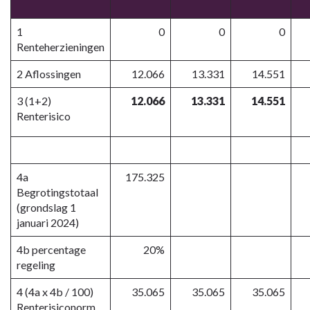
1
0
0
0
Renteherzieningen
2 Aflossingen
12.066
13.331
14.551
3 (1+2)
12.066
13.331
14.551
Renterisico
4a
175.325
Begrotingstotaal
(grondslag 1
januari 2024)
4b percentage
20%
regeling
4 (4a x 4b / 100)
35.065
35.065
35.065
Renterisiconorm