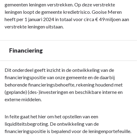
gemeenten leningen verstrekken. Op deze verstrekte
leningen loopt de gemeente kredietrisico. Gooise Meren
heeft per 1 januari 2024 in totaal voor circa € 49 miljoen aan
verstrekte leningen uitstaan.
Financiering
Terug
Dit onderdeel geeft inzicht in de ontwikkeling van de
naar
financieringspositie van onze gemeente en de daarbij
navigatie
behorende financieringsbehoefte, rekening houdend met
-
(geplande) (des-)investeringen en beschikbare interne en
Paragraaf
externe middelen.
Financiering
-
In feite gaat het hier om het opstellen van een
Financiering
liquiditeitsbegroting. De ontwikkeling van de
financieringspositie is bepalend voor de leningenportefeuille.