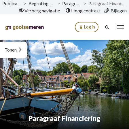
Publicaties
>
Begroting 2024
>
Paragrafen
>
Paragraaf Financiering
Naar hoofdinhoud
Verberg navigatie
Hoog contrast
Bijlagen
Log in
Tonen
Paragraaf Financiering