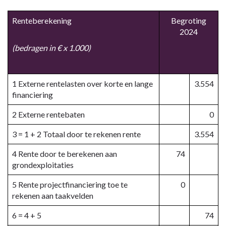
Renteberekening
Begroting
2024
(bedragen in € x 1.000)
1 Externe rentelasten over korte en lange
3.554
financiering
2 Externe rentebaten
0
3 = 1 + 2 Totaal door te rekenen rente
3.554
4 Rente door te berekenen aan
74
grondexploitaties
5 Rente projectfinanciering toe te
0
rekenen aan taakvelden
6 = 4 + 5
74