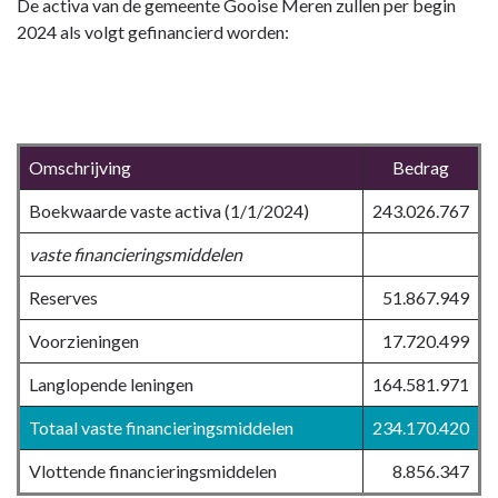
De activa van de gemeente Gooise Meren zullen per begin
2024 als volgt gefinancierd worden:
Omschrijving
Bedrag
Boekwaarde vaste activa (1/1/2024)
243.026.767
vaste financieringsmiddelen
Reserves
51.867.949
Voorzieningen
17.720.499
Langlopende leningen
164.581.971
Totaal vaste financieringsmiddelen
234.170.420
Vlottende financieringsmiddelen
8.856.347