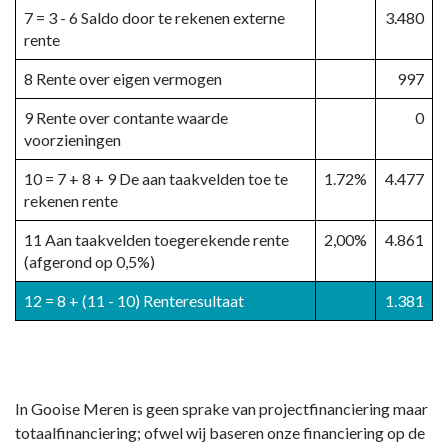
7 = 3 - 6 Saldo door te rekenen externe
3.480
rente
8 Rente over eigen vermogen
997
9 Rente over contante waarde
0
voorzieningen
10 = 7 + 8 + 9 De aan taakvelden toe te
1.72%
4.477
rekenen rente
11 Aan taakvelden toegerekende rente
2,00%
4.861
(afgerond op 0,5%)
12 = 8 + (11 - 10) Renteresultaat
1.381
In Gooise Meren is geen sprake van projectfinanciering maar
totaalfinanciering; ofwel wij baseren onze financiering op de