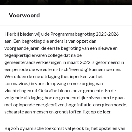
Voorwoord
Terug
Hierbij bieden wij u de Programmabegroting 2023-2026
naar
aan. Een begroting die anders is van opzet dan
navigatie
voorgaande jaren, de eerste begroting van een nieuwe en
-
tegelijkertijd ervaren college dat na de
Voorwoord
gemeenteraadsverkiezingen in maart 2022 is geformeerd in
-
een periode die we eufemistisch ‘levendig’ kunnen noemen.
Voorwoord
We ruilden de ene uitdaging (het inperken van het
coronavirus) in voor de opvang en verzorging van
vluchtelingen uit Oekraïne binnen onze gemeente. En de
volgende uitdaging, hoe op gemeentelijke niveau om te gaan
met oplopende energieprijzen, hoge inflatie, energiearmoede,
schaarste aan mensen en grondstoffen, ligt op de loer.
Bij zo’n dynamische toekomst val je ook bij het opstellen van