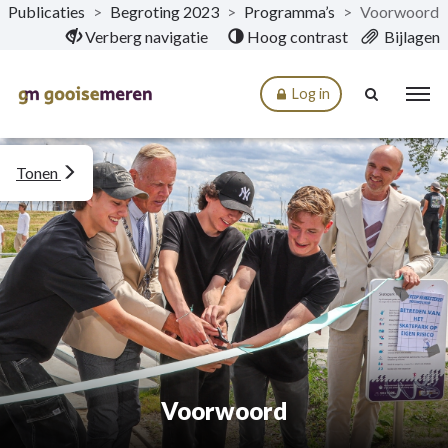
Publicaties
>
Begroting 2023
>
Programma’s
>
Voorwoord
Naar hoofdinhoud
Verberg navigatie
Hoog contrast
Bijlagen
Log in
Tonen
Voorwoord