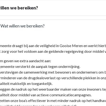
llen we bereiken?
. Wat willen we bereiken?
eente draagt bij aan de veiligheid in Gooise Meren en werkt hier
e
 zorg voor het voldoen aan de geldende regelgeving door middel 
m geven we extra aandacht aan:
id
gemeente versterkt de aanpak tegen ondermijning.
verstevigen de samenwerking met bewoners en ondernemers om buu
en
ing
rminderen van de drugdealoverlast op verschillende plekken in o
aliteit makkelijk en toegankelijk.
lingen
leggen de nadruk op het weerbaarder maken van onze inwoners teg
aliteit door middel van actieve communicatiecampagnes.
etten onze boa’s effectiever in met minder nadruk op het handha