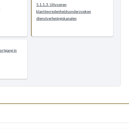
5.1.1.3. Uitvoeren
a
klanttevredenheidsonderzoeken
dienstverleningskanalen
oortgang in