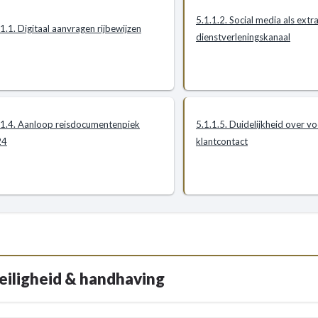
5.1.1.2. Social media als extr
.1.1. Digitaal aanvragen rijbewijzen
dienstverleningskanaal
.1.4. Aanloop reisdocumentenpiek
5.1.1.5. Duidelijkheid over v
24
klantcontact
Veiligheid & handhaving