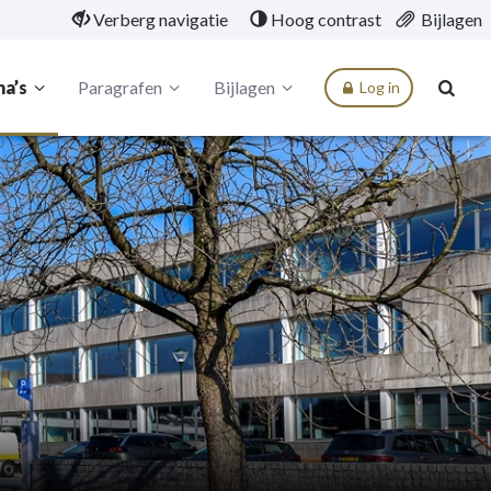
Verberg navigatie
Hoog contrast
Bijlagen
a’s
Paragrafen
Bijlagen
Log in