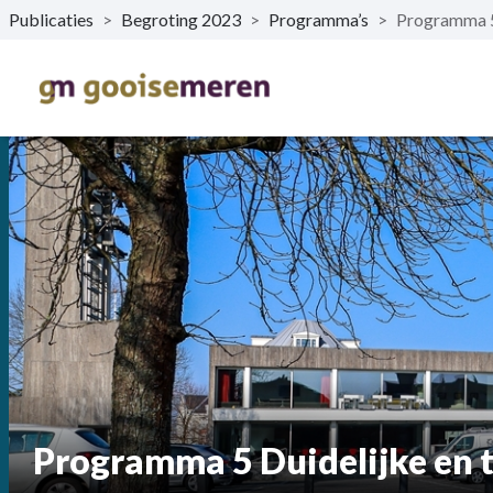
Publicaties
>
Begroting 2023
>
Programma’s
>
Programma 5 
Naar hoofdinhoud
Programma 5 Duidelijke en 