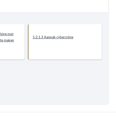
rking met
5.2.1.3 Aanpak cybercrime
 te maken