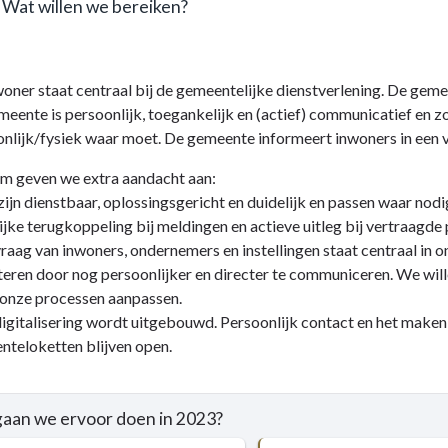
. Wat willen we bereiken?
oner staat centraal bij de gemeentelijke dienstverlening. De gemee
e
ing
eente is persoonlijk, toegankelijk en (actief) communicatief en zo
nlijk/fysiek waar moet. De gemeente informeert inwoners in een vr
e
rlening
m geven we extra aandacht aan:
ijn dienstbaar, oplossingsgericht en duidelijk en passen waar no
en
catie
ijke terugkoppeling bij meldingen en actieve uitleg bij vertraagde
raag van inwoners, ondernemers en instellingen staat centraal in o
lingen
eren door nog persoonlijker en directer te communiceren. We wi
 onze processen aanpassen.
igitalisering wordt uitgebouwd. Persoonlijk contact en het maken
teloketten blijven open.
n?
aan we ervoor doen in 2023?