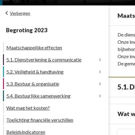
Verbergen
Maats
Begroting 2023
Terug
De diens
naar
Onze inw
Maatschappelijke effecten
navigatie
bijbehor
-
Onze inw
5.1. Dienstverlening & communicatie
Programma
De gemee
5
5.2. Veiligheid & handhaving
Doelstellingen
Duidelijke
5.3. Bestuur & organisatie
Doelstellingen
en
5.1. 
5.1.1. Wat willen we bereiken?
transparante
5.4. Bestuurlijke samenwerking
Doelstellingen
5.2.1. Wat willen we bereiken?
Indicatoren
dienstverlen
-
Wat mag het kosten?
Doelstellingen
5.3.1. Wat willen we bereiken?
Wat wi
Maatschappe
Toelichting financiële verschillen
effecten
5.4.1. Wat willen we bereiken?
Beleidsindicatoren
Terug