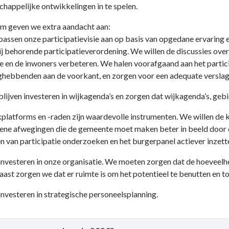
happelijke ontwikkelingen in te spelen.
m geven we extra aandacht aan:
assen onze participatievisie aan op basis van opgedane ervaring 
en
tie
j behorende participatieverordening. We willen de discussies over
e en de inwoners verbeteren. We halen voorafgaand aan het partic
lingen
ghebbenden aan de voorkant, en zorgen voor een adequate versla
lijven investeren in wijkagenda’s en zorgen dat wijkagenda’s, geb
platforms en -raden zijn waardevolle instrumenten. We willen de
ene afwegingen die de gemeente moet maken beter in beeld door 
 van participatie onderzoeken en het burgerpanel actiever inzett
n?
nvesteren in onze organisatie. We moeten zorgen dat de hoeveelh
ast zorgen we dat er ruimte is om het potentieel te benutten en 
nvesteren in strategische personeelsplanning.