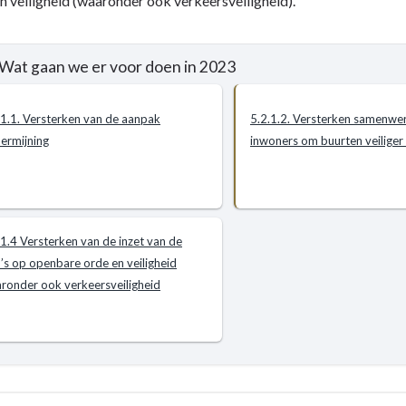
n veiligheid (waaronder ook verkeersveiligheid).
n?
 Wat gaan we er voor doen in 2023
.1.1. Versterken van de aanpak
5.2.1.2. Versterken samenwe
ermijning
inwoners om buurten veiliger
.1.4 Versterken van de inzet van de
’s op openbare orde en veiligheid
ronder ook verkeersveiligheid