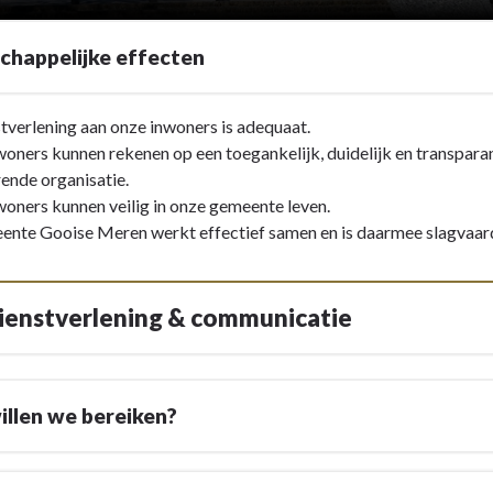
chappelijke effecten
tverlening aan onze inwoners is adequaat.
oners kunnen rekenen op een toegankelijk, duidelijk en transpara
ende organisatie.
oners kunnen veilig in onze gemeente leven.
nte Gooise Meren werkt effectief samen en is daarmee slagvaar
Dienstverlening & communicatie
ing
llen we bereiken?
lijke