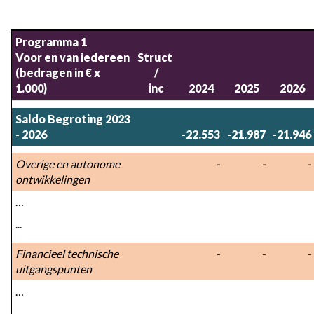
investeringen
Terug
naar
Programma 1

navigatie
Voor en van iedereen

Struct 
-
(bedragen in € x 
/

Programma
1.000)
inc
2024
2025
2026
1
Van
Saldo Begroting 2023 
en
- 2026
-22.553
-21.987
-21.946
voor
Overige en autonome 
 -
 -
 -
iedereen
ontwikkelingen
-
3.1.5
…
Financieel
...
beeld
Financieel technische 
 -
 -
 -
uitgangspunten
…
…