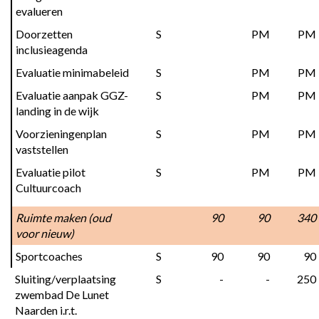
evalueren
Doorzetten 
S
PM
PM
inclusieagenda
Evaluatie minimabeleid
S
PM
PM
Evaluatie aanpak GGZ-
S
PM
PM
landing in de wijk
Voorzieningenplan 
S
PM
PM
vaststellen
Evaluatie pilot 
S
PM
PM
Cultuurcoach
Ruimte maken (oud 
 90
 90
 340
voor nieuw)
Sportcoaches
S
 90
 90
 90
Sluiting/verplaatsing 
S
 -
 -
 250
zwembad De Lunet 
Naarden i.r.t. 