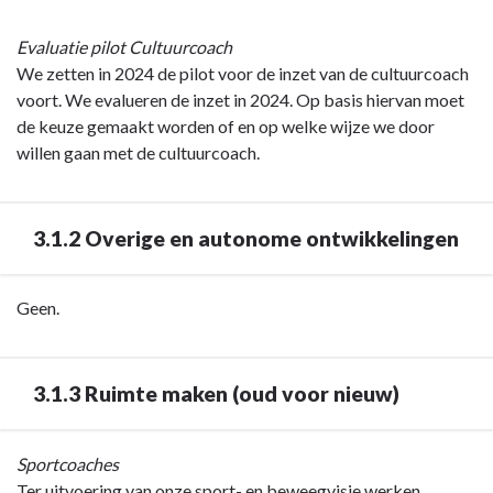
Evaluatie pilot Cultuurcoach
We zetten in 2024 de pilot voor de inzet van de cultuurcoach
voort. We evalueren de inzet in 2024. Op basis hiervan moet
de keuze gemaakt worden of en op welke wijze we door
willen gaan met de cultuurcoach.
3.1.2 Overige en autonome ontwikkelingen
Terug
Geen.
naar
navigatie
-
3.1.3 Ruimte maken (oud voor nieuw)
Programma
1
Terug
Sportcoaches
Van
naar
Ter uitvoering van onze sport- en beweegvisie werken
en