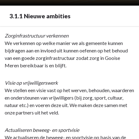
3.1.1 Nieuwe ambities
Terug
Zorginfrastructuur verkennen
naar
We verkennen op welke manier we als gemeente kunnen
navigatie
bijdragen aan en invloed uit kunnen oefenen op het behoud
-
van een goede zorginfrastructuur zodat zorg in Gooise
Programma
Meren bereikbaar is en blijft.
1
Van
Visie op vrijwilligerswerk
en
We stellen een visie vast op het werven, behouden, waarderen
voor
en ondersteunen van vrijwilligers (bij zorg, sport, cultuur,
iedereen
natuur etc.) en voeren deze uit. We maken deze samen met
-
onze partners uit het veld.
3.1.1
Nieuwe
Actualiseren beweeg- en sportvisie
ambities
We actualiseren de beweeg- en sportvisie op basis van de