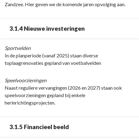
Zandzee. Hier geven we de komende jaren opvolging aan.
3.1.4 Nieuwe investeringen
Terug
Sportvelden
naar
In de planperiode (vanaf 2025) staan diverse
navigatie
toplaagrenovaties gepland van voetbalvelden
-
Programma
Speelvoorzieningen
1
Naast reguliere vervangingen (2026 en 2027) staan ook
Van
speelvoorzieningen gepland bij enkele
en
herinrichtingsprojecten.
voor
iedereen
-
3.1.5 Financieel beeld
3.1.4
Nieuwe