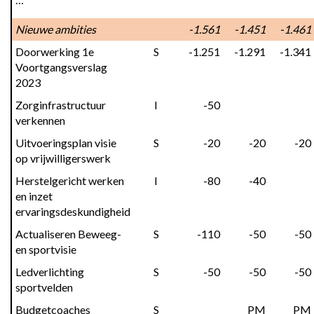
Nieuwe ambities
 -1.561
 -1.451
 -1.461
Doorwerking 1e 
S
 -1.251
 -1.291
 -1.341
Voortgangsverslag 
2023
Zorginfrastructuur 
I
 -50
verkennen
Uitvoeringsplan visie 
S
 -20
 -20
 -20
op vrijwilligerswerk
Herstelgericht werken 
I
 -80
 -40
en inzet 
ervaringsdeskundigheid
Actualiseren Beweeg- 
S
 -110
 -50
 -50
en sportvisie
Ledverlichting 
S
 -50
 -50
 -50
sportvelden
Budgetcoaches 
S
PM
PM