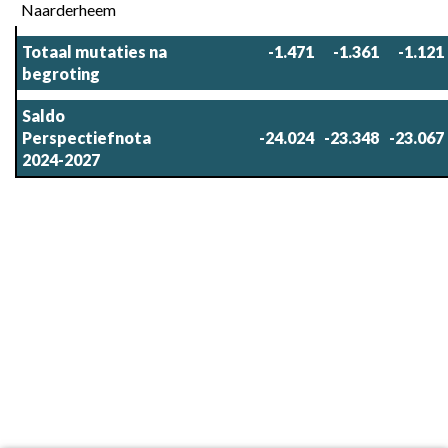
Naarderheem
Totaal mutaties na 
 -1.471
 -1.361
 -1.121
begroting
Saldo 
Perspectiefnota 
-24.024
-23.348
-23.067
2024-2027