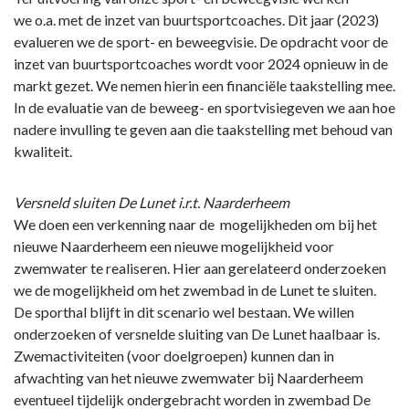
navigatie
we o.a. met de inzet van buurtsportcoaches. Dit jaar (2023)
voor
-
evalueren we de sport- en beweegvisie. De opdracht voor de
iedereen
Programma
inzet van buurtsportcoaches wordt voor 2024 opnieuw in de
-
1
markt gezet. We nemen hierin een financiële taakstelling mee.
3.1.2
Van
In de evaluatie van de beweeg- en sportvisiegeven we aan hoe
Overige
en
nadere invulling te geven aan die taakstelling met behoud van
en
voor
kwaliteit.
autonome
iedereen
ontwikkelingen
-
Versneld sluiten De Lunet i.r.t. Naarderheem
3.1.3
We doen een verkenning naar de mogelijkheden om bij het
Ruimte
nieuwe Naarderheem een nieuwe mogelijkheid voor
maken
zwemwater te realiseren. Hier aan gerelateerd onderzoeken
(oud
we de mogelijkheid om het zwembad in de Lunet te sluiten.
voor
De sporthal blijft in dit scenario wel bestaan. We willen
nieuw)
onderzoeken of versnelde sluiting van De Lunet haalbaar is.
Zwemactiviteiten (voor doelgroepen) kunnen dan in
afwachting van het nieuwe zwemwater bij Naarderheem
eventueel tijdelijk ondergebracht worden in zwembad De