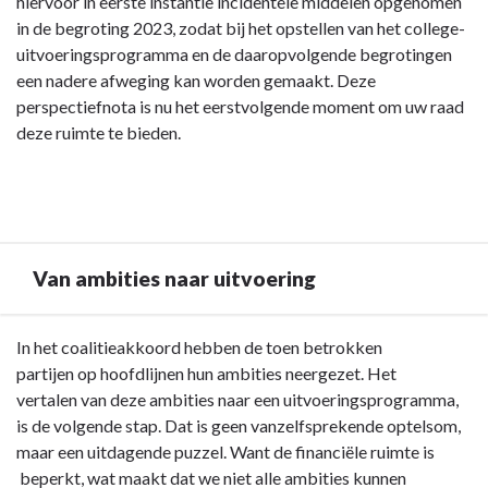
hiervoor in eerste instantie incidentele middelen opgenomen
in de begroting 2023, zodat bij het opstellen van het college-
uitvoeringsprogramma en de daaropvolgende begrotingen
een nadere afweging kan worden gemaakt. Deze
perspectiefnota is nu het eerstvolgende moment om uw raad
deze ruimte te bieden.
Van ambities naar uitvoering
Terug
In het coalitieakkoord hebben de toen betrokken
naar
partijen op hoofdlijnen hun ambities neergezet. Het
navigatie
vertalen van deze ambities naar een uitvoeringsprogramma,
-
is de volgende stap. Dat is geen vanzelfsprekende optelsom,
2.1
maar een uitdagende puzzel. Want de financiële ruimte is
Gooise
beperkt, wat maakt dat we niet alle ambities kunnen