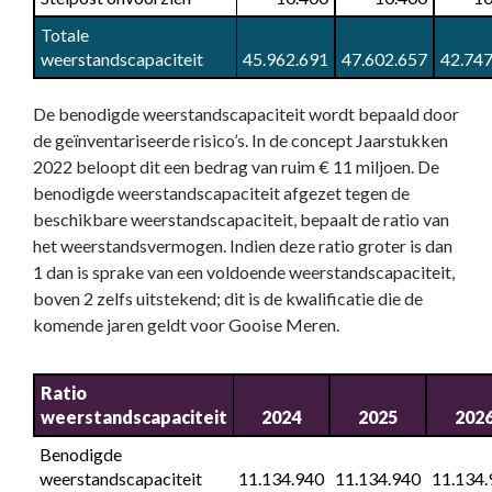
Totale 
weerstandscapaciteit
45.962.691
47.602.657
42.747
De benodigde weerstandscapaciteit wordt bepaald door
de geïnventariseerde risico’s. In de concept Jaarstukken
2022 beloopt dit een bedrag van ruim € 11 miljoen. De
benodigde weerstandscapaciteit afgezet tegen de
beschikbare weerstandscapaciteit, bepaalt de ratio van
het weerstandsvermogen. Indien deze ratio groter is dan
1 dan is sprake van een voldoende weerstandscapaciteit,
boven 2 zelfs uitstekend; dit is de kwalificatie die de
komende jaren geldt voor Gooise Meren.
Ratio 
weerstandscapaciteit
2024
2025
202
Benodigde 
weerstandscapaciteit
11.134.940
11.134.940
11.134.