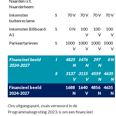
Naarden i.r.t. 
Naarderheem
Inkomsten 
S
70 V
70 V
70 V
70 V
buitenreclame
Inkomsten Billboard 
S
0 N
100 
100 
100 
A1
V
V
V
Parkeertarieven
S
1000 
1000 
1000 
1000 
V
V
V
V
Financieel beeld 
I
4825 
1476 
297 
0 N
2024-2027
N
N
N
S
3137 
3115 
4559 
4635 
V
V
N
N
Financieel beeld 
1688 
1640 
4856 
4635 
2024-2027
N
V
N
N
Ons uitgangspunt, zoals verwoord in de
Programmabegroting 2023, is om een financieel