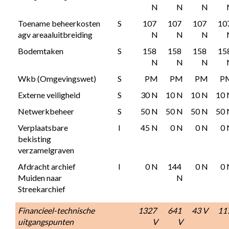
N
N
N
Toename beheerkosten 
S
107 
107 
107 
107
agv areaaluitbreiding
N
N
N
Bodemtaken
S
158 
158 
158 
158
N
N
N
Wkb (Omgevingswet)
S
PM
PM
PM
P
Externe veiligheid
S
30 N
10 N
10 N
10 
Netwerkbeheer
S
50 N
50 N
50 N
50 
Verplaatsbare 
I
45 N
0 N
0 N
0 
bekisting 
verzamelgraven
Afdracht archief 
I
0 N
144 
0 N
0 
Muiden naar 
N
Streekarchief
Financieel-technische 
1327 
641 
43 V
117
uitgangspunten
V
V