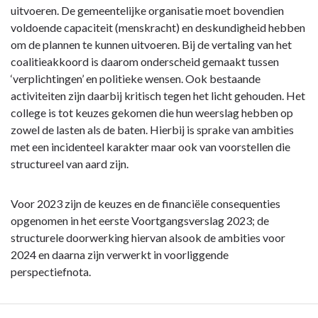
Meren
uitvoeren. De gemeentelijke organisatie moet bovendien
op
voldoende capaciteit (menskracht) en deskundigheid hebben
koers
om de plannen te kunnen uitvoeren. Bij de vertaling van het
-
coalitieakkoord is daarom onderscheid gemaakt tussen
Van
‘verplichtingen’ en politieke wensen. Ook bestaande
ambities
activiteiten zijn daarbij kritisch tegen het licht gehouden. Het
naar
college is tot keuzes gekomen die hun weerslag hebben op
uitvoering
zowel de lasten als de baten. Hierbij is sprake van ambities
met een incidenteel karakter maar ook van voorstellen die
structureel van aard zijn.
Voor 2023 zijn de keuzes en de financiële consequenties
opgenomen in het eerste Voortgangsverslag 2023; de
structurele doorwerking hiervan alsook de ambities voor
2024 en daarna zijn verwerkt in voorliggende
perspectiefnota.