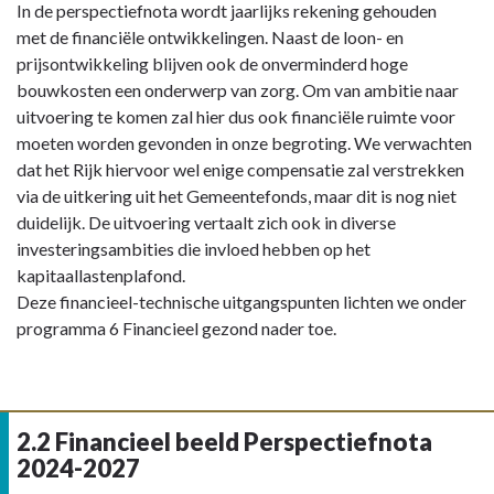
Terug
In de perspectiefnota wordt jaarlijks rekening gehouden
naar
met de financiële ontwikkelingen. Naast de loon- en
navigatie
prijsontwikkeling blijven ook de onverminderd hoge
-
bouwkosten een onderwerp van zorg. Om van ambitie naar
2.1
uitvoering te komen zal hier dus ook financiële ruimte voor
Gooise
moeten worden gevonden in onze begroting. We verwachten
Meren
dat het Rijk hiervoor wel enige compensatie zal verstrekken
op
via de uitkering uit het Gemeentefonds, maar dit is nog niet
koers
duidelijk. De uitvoering vertaalt zich ook in diverse
-
investeringsambities die invloed hebben op het
Financieel-
kapitaallastenplafond.
technische
Deze financieel-technische uitgangspunten lichten we onder
uitgangspunten
programma 6 Financieel gezond nader toe.
2.2 Financieel beeld Perspectiefnota
2024-2027