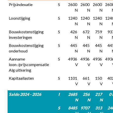
Prijsindexatie
S
2600 
2600 
2600 
2600
N
N
N
Loonstijging
S
1240 
1240 
1240 
1240
N
N
N
Bouwkostenstijging 
S
426 
672 
759 
937
investeringen
N
N
N
Bouwkostenstijging 
S
445 
445 
445 
445
onderhoud
N
N
N
Aanname 
S
4936 
4936 
4936 
4936
loon-/prijscompensatie 
V
V
V
Alg uitkering
Kapitaallasten
S
1101 
661 
150 
402
V
V
V
Saldo 2024 - 2026
I
2685 
256 
217 
0 
N
N
N
S
8485 
9707 
313 
240