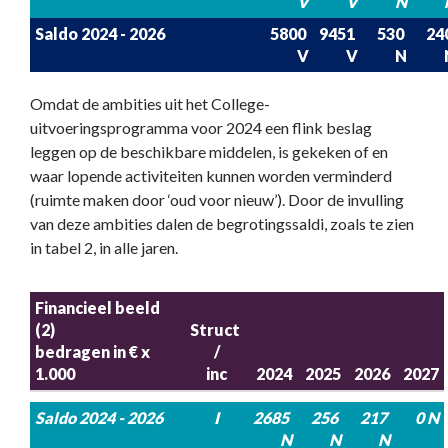
V
V
N
Saldo 2024 - 2026
5800 
9451 
530 
240
V
V
N
Omdat de ambities uit het College-
uitvoeringsprogramma voor 2024 een flink beslag
leggen op de beschikbare middelen, is gekeken of en
waar lopende activiteiten kunnen worden verminderd
(ruimte maken door ‘oud voor nieuw’). Door de invulling
van deze ambities dalen de begrotingssaldi, zoals te zien
in tabel 2, in alle jaren.
Financieel beeld 
(2)

Struct 
bedragen in € x 
/

1.000
inc
2024
2025
2026
2027
Saldo 2024 - 2026
I
2685 
256 
217 
0 N
N
N
N