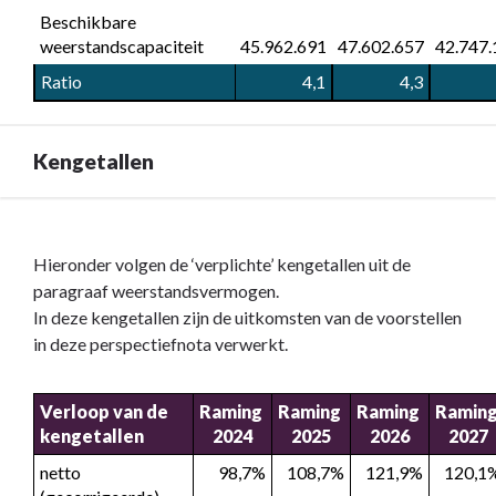
Beschikbare 
weerstandscapaciteit
45.962.691
47.602.657
42.747.
Ratio
 4,1
 4,3
Kengetallen
Terug
naar
Hieronder volgen de ‘verplichte’ kengetallen uit de
navigatie
paragraaf weerstandsvermogen.
-
In deze kengetallen zijn de uitkomsten van de voorstellen
2.3
in deze perspectiefnota verwerkt.
Ontwikkeling
weerstandsvermogen
Verloop van de 
Raming 
Raming 
Raming 
Raming
en
kengetallen
2024
2025
2026
2027
kengetallen
-
netto 
98,7%
108,7%
121,9%
120,1
Kengetallen