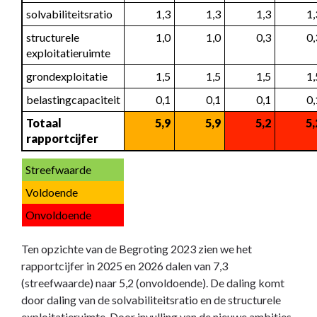
solvabiliteitsratio
 1,3
 1,3
 1,3
 1
structurele 
 1,0
 1,0
 0,3
 0
exploitatieruimte
grondexploitatie
 1,5
 1,5
 1,5
 1
belastingcapaciteit
 0,1
 0,1
 0,1
 0
Totaal 
 5,9
 5,9
 5,2
 5
rapportcijfer
Streefwaarde
Voldoende
Onvoldoende
Ten opzichte van de Begroting 2023 zien we het
rapportcijfer in 2025 en 2026 dalen van 7,3
(streefwaarde) naar 5,2 (onvoldoende). De daling komt
door daling van de solvabiliteitsratio en de structurele
exploitatieruimte. Door invulling van de nieuwe ambities