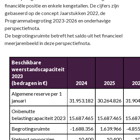
naar
financiële positie en enkele kengetallen. De cijfers zijn
navigatie
gebaseerd op de concept Jaarstukken 2022, de
-
Programmabegroting 2023-2026 en onderhavige
2.3
perspectiefnota.
Ontwikkeling
De begrotingsruimte betreft het saldo uit het financieel
weerstandsvermogen
meerjarenbeeld in deze perspectiefnota.
en
kengetallen
Beschikbare 
-
weerstandscapaciteit 
Weerstandsvermogen
2023

(bedragen in €)
2024
2025
20
Algemene reserve per 1 
januari
31.953.182
30.264.826
31.904
Onbenutte 
belastingcapaciteit 2023
15.687.465
15.687.465
15.687
Begrotingsruimte
 -1.688.356
 1.639.966
 -4.85
Stelpost onvoorzien
 10.400
 10.400
 1