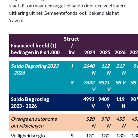
2024-
slaat dit om naar een negatief saldo door een veel lagere
2027
uitkering uit het Gemeentefonds, ook bekend als het
‘ravijn’.
Struct 
Financieel beeld (1)

/

bedragen in € x 1.000
inc
2024
2025
2026
202
Saldo Begroting 2023 
I
2640 
112 
217 
0 
- 2026
N
N
N
S
7632 
9521 
98 V
98 
V
V
Saldo Begroting 
4992 
9409 
119 
98 
2023 - 2026
V
V
N
Overige en autonome 
520 
598 
455 
455
ontwikkelingen
N
N
N
Veiligheidsregio
S
130 
130 
130 
130