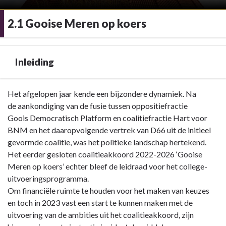
2.1 Gooise Meren op koers
Inleiding
Terug
Het afgelopen jaar kende een bijzondere dynamiek. Na
naar
de aankondiging van de fusie tussen oppositiefractie
navigatie
Goois Democratisch Platform en coalitiefractie Hart voor
-
BNM en het daaropvolgende vertrek van D66 uit de initieel
2.1
gevormde coalitie, was het politieke landschap hertekend.
Gooise
Het eerder gesloten coalitieakkoord 2022-2026 ‘Gooise
Meren
Meren op koers’ echter bleef de leidraad voor het college-
op
uitvoeringsprogramma.
koers
Om financiële ruimte te houden voor het maken van keuzes
-
en toch in 2023 vast een start te kunnen maken met de
Inleiding
uitvoering van de ambities uit het coalitieakkoord, zijn