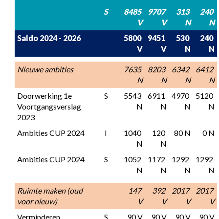
S
8485 
9707 
313 
240 
V
V
N
N
Saldo 2024 - 2026
5800 
9451 
530 
240 
V
V
N
N
Nieuwe ambities
7635 
8203 
6342 
6412 
N
N
N
N
Doorwerking 1e 
S
5543 
6911 
4970 
5120 
Voortgangsverslag 
N
N
N
N
2023
Ambities CUP 2024
I
1040 
120 
80 N
0 N
N
N
Ambities CUP 2024
S
1052 
1172 
1292 
1292 
N
N
N
N
Ruimte maken (oud 
147 
392 
2017 
2017 
voor nieuw)
V
V
V
V
Verminderen 
S
90 V
90 V
90 V
90 V