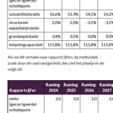
(gecorrigeerde) 
schuldquote
solvabiliteitsratio
16,6%
15,9%
14,1%
14,2
structurele 
2,0%
2,0%
-3,1%
-3,1
exploitatieruimte
grondexploitatie
3,4%
3,5%
0,0%
0,0
belastingcapaciteit
111,8%
111,8%
111,8%
111,8
Als we dit vertalen naar rapportcijfers, de methodiek
zoals door de raad vastgesteld, dan ziet het plaatje er als
volgt uit.
Raming 
Raming 
Raming 
Raming
Rapportcijfer
2024
2025
2026
2027
netto 
 2,0
 2,0
 2,0
 2
(gecorrigeerde) 
schuldquote