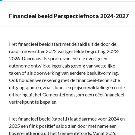
Financieel beeld Perspectiefnota 2024-2027
Terug
naar
Het financieel beeld start met de saldi uit de door de
navigatie
raad in november 2022 vastgestelde begroting 2023-
-
2026. Daarnaast is sprake van enkele overige en
2.2
autonome ontwikkelingen, als gevolg van wettelijke
Financieel
taken of als doorwerking van eerdere besluitvorming.
beeld
Ook houden we rekening met de financieel-technische
Perspectiefnota
uitgangspunten, zoals loon- en prijsontwikkelingen en de
2024-
uitkering uit het Gemeentefonds, om een reëel financieel
2027
vertrekpunt te bepalen.
-
Financieel
Het financieel beeld (tabel 1) laat daarmee voor 2024 en
beeld
2025 een flink positief saldo zien door met name een
Perspectiefnota
hogere uitkering uit het Gemeentefonds. Vanaf 2026