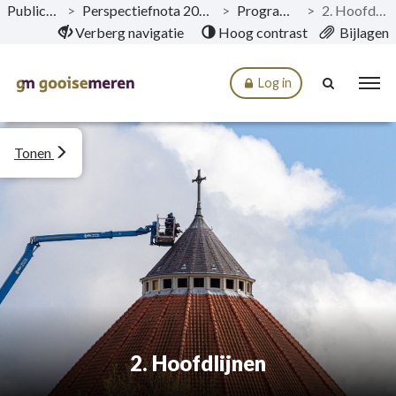
Publicaties
>
Perspectiefnota 2024-2027
>
Programma’s
>
2. Hoofdlijnen
Naar hoofdinhoud
Verberg navigatie
Hoog contrast
Bijlagen
Log in
Tonen
2. Hoofdlijnen