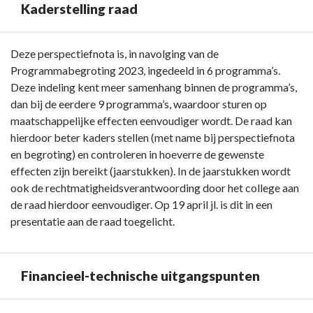
Kaderstelling raad
Terug
Deze perspectiefnota is, in navolging van de
naar
Programmabegroting 2023, ingedeeld in 6 programma’s.
navigatie
Deze indeling kent meer samenhang binnen de programma’s,
-
dan bij de eerdere 9 programma’s, waardoor sturen op
2.1
maatschappelijke effecten eenvoudiger wordt. De raad kan
Gooise
hierdoor beter kaders stellen (met name bij perspectiefnota
Meren
en begroting) en controleren in hoeverre de gewenste
op
effecten zijn bereikt (jaarstukken). In de jaarstukken wordt
koers
ook de rechtmatigheidsverantwoording door het college aan
-
de raad hierdoor eenvoudiger. Op 19 april jl. is dit in een
Kaderstelling
presentatie aan de raad toegelicht.
raad
Financieel-technische uitgangspunten