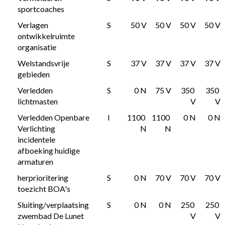
sportcoaches
Verlagen 
S
50 V
50 V
50 V
50 V
ontwikkelruimte 
organisatie
Welstandsvrije 
S
37 V
37 V
37 V
37 V
gebieden
Verledden 
S
0 N
75 V
350 
350 
lichtmasten
V
V
Verledden Openbare 
I
1100 
1100 
0 N
0 N
Verlichting 
N
N
incidentele 
afboeking huidige 
armaturen
herprioritering 
S
0 N
70 V
70 V
70 V
toezicht BOA's
Sluiting/verplaatsing 
S
0 N
0 N
250 
250 
zwembad De Lunet 
V
V