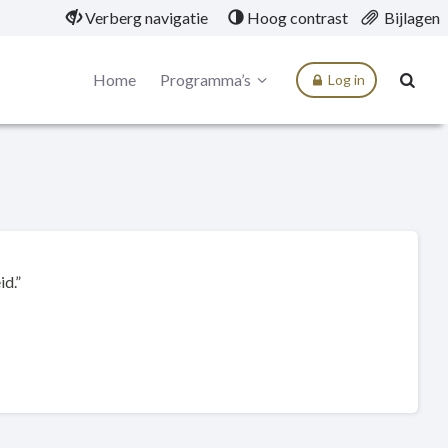
Verberg navigatie
Hoog contrast
Bijlagen
Home
Programma’s
Log in
d.”