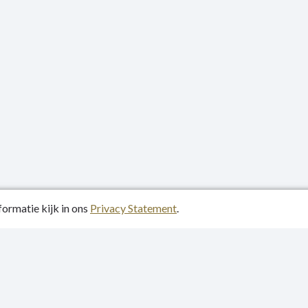
ormatie kijk in ons
Privacy Statement
.
atiedatum: 26-05-2023
y Statement
p