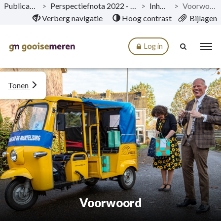
Publicaties
>
Perspectiefnota 2022 - 2025
>
Inhoud
>
Voorwoord
Naar hoofdinhoud
Verberg navigatie
Hoog contrast
Bijlagen
Log in
Tonen
Voorwoord