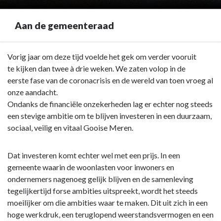
Aan de gemeenteraad
Terug
Vorig jaar om deze tijd voelde het gek om verder vooruit
naar
te kijken dan twee à drie weken. We zaten volop in de
navigatie
eerste fase van de coronacrisis en de wereld van toen vroeg al
-
onze aandacht.
Voorwoord
Ondanks de financiële onzekerheden lag er echter nog steeds
-
een stevige ambitie om te blijven investeren in een duurzaam,
Aan
sociaal, veilig en vitaal Gooise Meren.
de
gemeenteraad
Dat investeren komt echter wel met een prijs. In een
gemeente waarin de woonlasten voor inwoners en
ondernemers nagenoeg gelijk blijven en de samenleving
tegelijkertijd forse ambities uitspreekt, wordt het steeds
moeilijker om die ambities waar te maken. Dit uit zich in een
hoge werkdruk, een teruglopend weerstandsvermogen en een